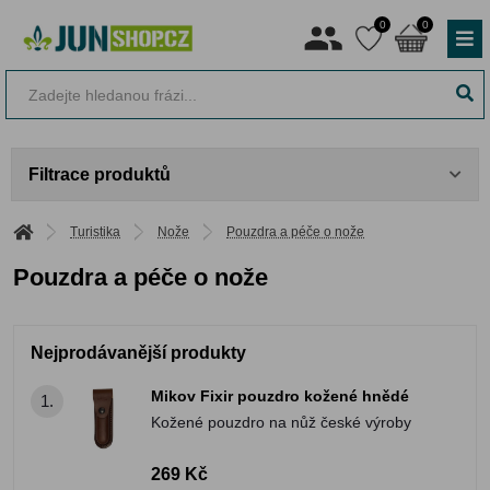
0
0
Filtrace produktů
Turistika
Nože
Pouzdra a péče o nože
Pouzdra a péče o nože
Nejprodávanější produkty
Mikov Fixir pouzdro kožené hnědé
1.
Kožené pouzdro na nůž české výroby
269 Kč