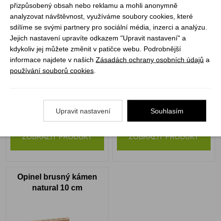
přizpůsobený obsah nebo reklamu a mohli anonymně
Brousek dělený
Opinel Alpine pouzdro
analyzovat návštěvnost, využíváme soubory cookies, které
200x50x25 mm
sdílíme se svými partnery pro sociální média, inzerci a analýzu.
Jejich nastavení upravíte odkazem "Upravit nastavení" a
kdykoliv jej můžete změnit v patičce webu. Podrobnější
informace najdete v našich
Zásadách ochrany osobních údajů
a
používání souborů cookies
.
Není skladem
Není skladem
Upravit nastavení
Souhlasím
35 Kč
369 Kč
ZOBRAZIT PRODUKT
ZOBRAZIT PRODUKT
Opinel brusný kámen
natural 10 cm