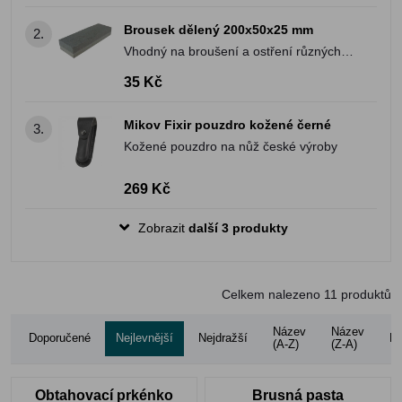
Brousek dělený 200x50x25 mm
2.
Vhodný na broušení a ostření různých
nástrojů!
35 Kč
Mikov Fixir pouzdro kožené černé
3.
Kožené pouzdro na nůž české výroby
269 Kč
Zobrazit
další 3 produkty
Celkem nalezeno
11
produktů
Název
Název
Doporučené
Nejlevnější
Nejdražší
Ho
(A-Z)
(Z-A)
Obtahovací prkénko
Brusná pasta