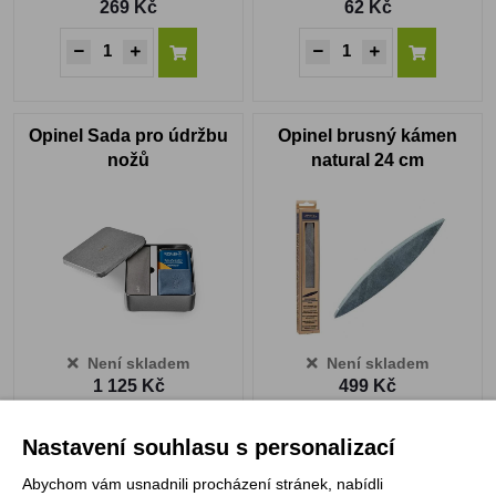
269 Kč
62 Kč
Opinel Sada pro údržbu
Opinel brusný kámen
nožů
natural 24 cm
Není skladem
Není skladem
1 125 Kč
499 Kč
ZOBRAZIT PRODUKT
ZOBRAZIT PRODUKT
Nastavení souhlasu s personalizací
Abychom vám usnadnili procházení stránek, nabídli