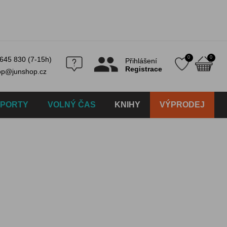
0
0
645 830 (7-15h)
Přihlášení
Registrace
op@junshop.cz
SPORTY
VOLNÝ ČAS
KNIHY
VÝPRODEJ