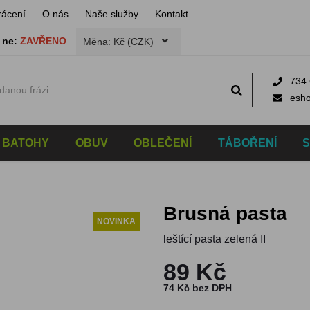
rácení
O nás
Naše služby
Kontakt
,
ne:
ZAVŘENO
Měna: Kč (CZK)
734 
esh
BATOHY
OBUV
OBLEČENÍ
TÁBOŘENÍ
Brusná pasta
NOVINKA
leštící pasta zelená II
89 Kč
74 Kč bez DPH