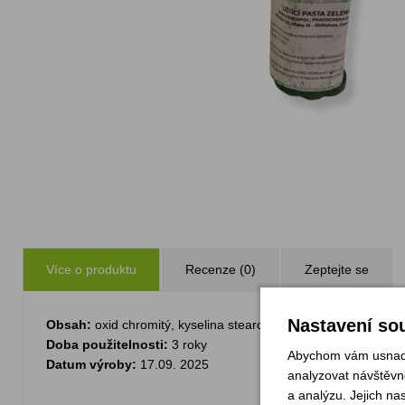
Více o produktu
Recenze (0)
Zeptejte se
Nastavení sou
Obsah:
oxid chromitý, kyselina stearová (stearin)
Doba použitelnosti:
3 roky
Abychom vám usnadni
Datum výroby:
17.09. 2025
analyzovat návštěvno
a analýzu. Jejich na