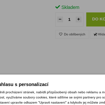
Skladem
DO K
Do oblíbených
Hlíd
hlasu s personalizací
li procházení stránek, nabídli přizpůsobený obsah nebo reklamu a 
st, využíváme soubory cookies, které sdílíme se svými partnery pro soc
stavení upravíte odkazem "Upravit nastavení" a kdykoliv jej můžete změ