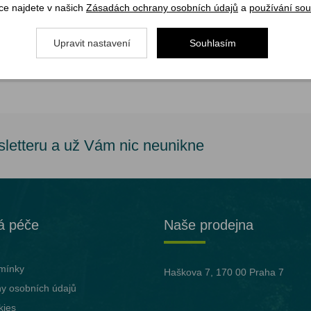
ce najdete v našich
Zásadách ochrany osobních údajů
a
používání sou
Upravit nastavení
Souhlasím
sletteru a už Vám nic neunikne
á péče
Naše prodejna
mínky
Haškova 7, 170 00 Praha 7
y osobních údajů
kies