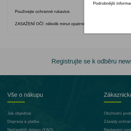
Podrobnější informa
Používejte ochranné rukavice.
ZASAŽENÍ OČÍ: několik minut opatrně oplachujte vodou
Registrujte se k odběru new
Vše o nákupu
Zákaznick
Jak objednat
Obchodní pod
Doprava a platba
Zásady ochran
Nejčastější dotazy (FAQ)
Nastavení coo