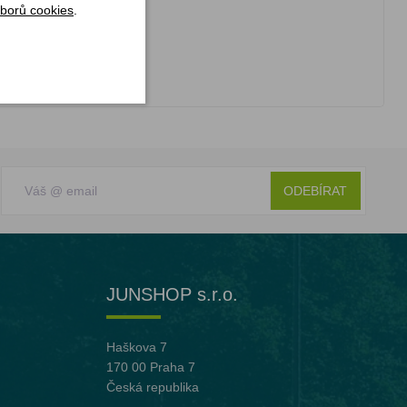
borů cookies
.
ODEBÍRAT
JUNSHOP s.r.o.
Haškova 7
170 00 Praha 7
Česká republika