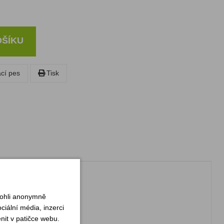
OŠÍKU
ací pes
Tisk
mohli anonymně
iální média, inzerci
nit v patičce webu.