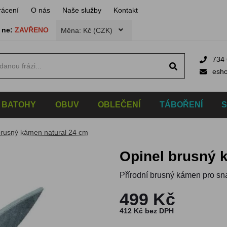
rácení
O nás
Naše služby
Kontakt
,
ne:
ZAVŘENO
Měna: Kč (CZK)
734 
esh
BATOHY
OBUV
OBLEČENÍ
TÁBOŘENÍ
brusný kámen natural 24 cm
Opinel brusný
Přírodní brusný kámen pro sn
499 Kč
412 Kč bez DPH