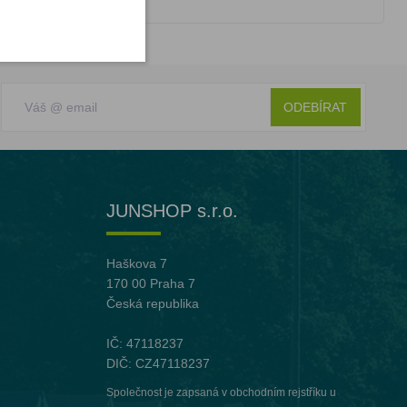
ODEBÍRAT
JUNSHOP s.r.o.
Haškova 7
170 00 Praha 7
Česká republika
IČ: 47118237
DIČ: CZ47118237
Společnost je zapsaná v obchodním rejstříku u