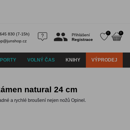
0
0
645 830 (7-15h)
Přihlášení
Registrace
op@junshop.cz
SPORTY
VOLNÝ ČAS
KNIHY
VÝPRODEJ
 kámen natural 24 cm
adné a rychlé broušení nejen nožů Opinel.