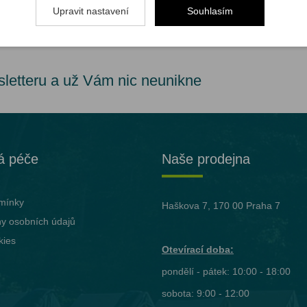
Upravit nastavení
Souhlasím
sletteru a už Vám nic neunikne
á péče
Naše prodejna
mínky
Haškova 7, 170 00 Praha 7
y osobních údajů
kies
Otevírací doba:
pondělí - pátek: 10:00 - 18:00
sobota: 9:00 - 12:00