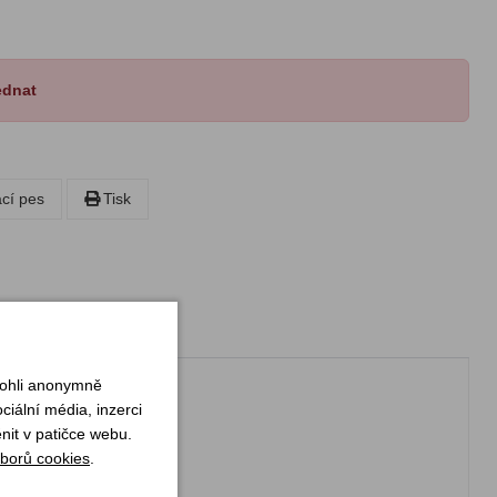
ednat
ací pes
Tisk
mohli anonymně
iální média, inzerci
nit v patičce webu.
borů cookies
.