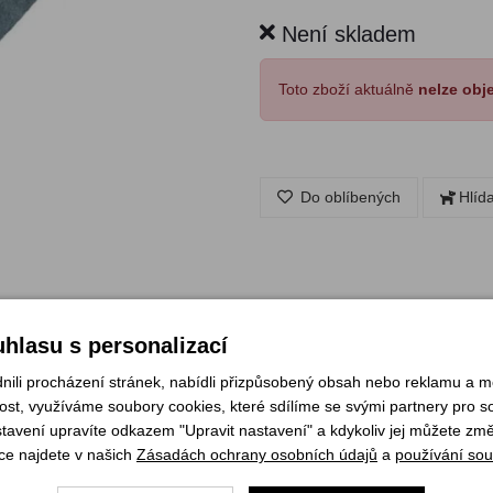
Není skladem
Toto zboží aktuálně
nelze obj
Do oblíbených
Hlíd
hlasu s personalizací
li procházení stránek, nabídli přizpůsobený obsah nebo reklamu a 
žů Opinel.
st, využíváme soubory cookies, které sdílíme se svými partnery pro soc
stavení upravíte odkazem "Upravit nastavení" a kdykoliv jej můžete změ
ce najdete v našich
Zásadách ochrany osobních údajů
a
používání sou