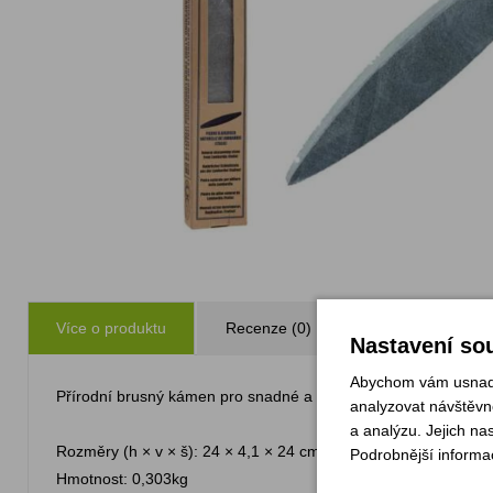
Více o produktu
Recenze (0)
Zeptejte se
Nastavení sou
Abychom vám usnadni
Přírodní brusný kámen pro snadné a rychlé broušení nejen no
analyzovat návštěvno
a analýzu. Jejich na
Rozměry (h × v × š): 24 × 4,1 × 24 cm
Podrobnější informa
Hmotnost: 0,303kg