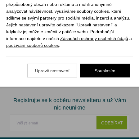
přizpůsobený obsah nebo reklamu a mohli anonymně
prodyšná. Materiál Cordura zajistí odolnost proti
analyzovat návštěvnost, využíváme soubory cookies, které
oděru. Boty jsou velmi komfortní, uvnitř polstrované.
sdílíme se svými partnery pro sociální média, inzerci a analýzu.
Obuv má zpevněnou patu a špičku a díky Vibram
Jejich nastavení upravíte odkazem "Upravit nastavení" a
kdykoliv jej můžete změnit v patičce webu. Podrobnější
podrážce je vhodná pro lehkou a střední turistiku.
informace najdete v našich
Zásadách ochrany osobních údajů
a
používání souborů cookies
.
Materiál: kůže + textil
materiál podšívky: textil
barva: šedá + oranžová
Upravit nastavení
Souhlasím
Registrujte se k odběru newsletteru a už Vám
nic neunikne
ODEBÍRAT