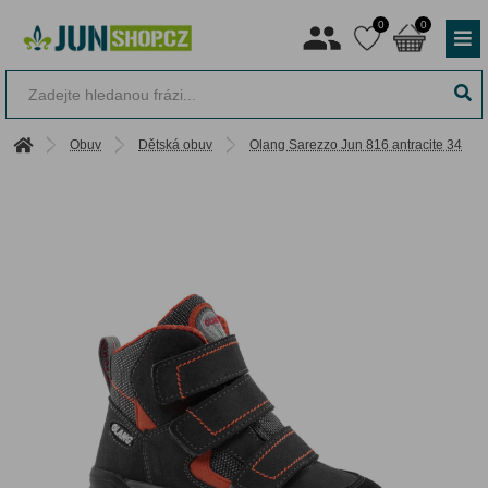
0
0
Obuv
Dětská obuv
Olang Sarezzo Jun 816 antracite 34