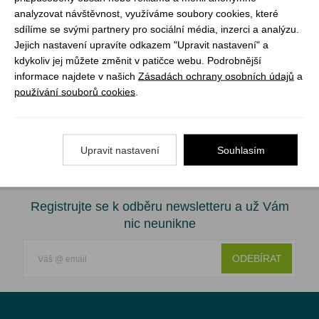
oděru. Boty jsou velmi komfortní, uvnitř polstrované.
analyzovat návštěvnost, využíváme soubory cookies, které
sdílíme se svými partnery pro sociální média, inzerci a analýzu.
Obuv má zpevněnou patu a špičku a díky Vibram
Jejich nastavení upravíte odkazem "Upravit nastavení" a
podrážce je vhodná pro lehkou a střední turistiku.
kdykoliv jej můžete změnit v patičce webu. Podrobnější
informace najdete v našich
Zásadách ochrany osobních údajů
a
Materiál: kůže + textil
používání souborů cookies
.
materiál podšívky: textil
barva: šedá + oranžová
Upravit nastavení
Souhlasím
Registrujte se k odběru newsletteru a už Vám
nic neunikne
ODEBÍRAT