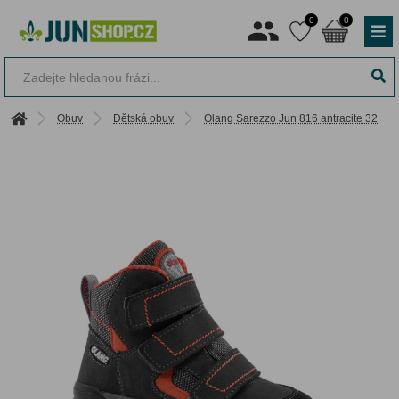
0
0
Obuv
Dětská obuv
Olang Sarezzo Jun 816 antracite 32