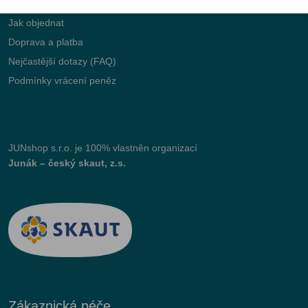
Jak objednat
Doprava a platba
Nejčastější dotazy (FAQ)
Podmínky vrácení peněz
JUNshop s.r.o.
je 100% vlastněn organizací
Junák – český skaut, z.s.
Zákaznická péče