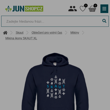
0
0
Skaut
Oblečení pro volný čas
Mikiny
Mikina ikony SKAUT XL