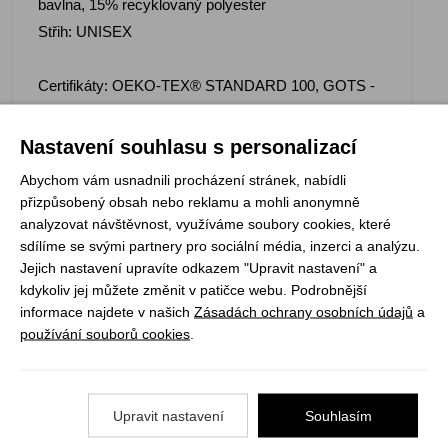
bavlna, 15% recyklovaný polyester
Střih: UNISEX
Certifikáty: OEKO-TEX® STANDARD 100, GOTS -
Global Organic Textile Standard, FAIR WEAR, PeTA -
Approved VEGAN
Nastavení souhlasu s personalizací
Abychom vám usnadnili procházení stránek, nabídli
přizpůsobený obsah nebo reklamu a mohli anonymně
analyzovat návštěvnost, využíváme soubory cookies, které
sdílíme se svými partnery pro sociální média, inzerci a analýzu.
Registrujte se k odběru newsletteru a už Vám
Jejich nastavení upravíte odkazem "Upravit nastavení" a
nic neunikne
kdykoliv jej můžete změnit v patičce webu. Podrobnější
informace najdete v našich
Zásadách ochrany osobních údajů
a
ODEBÍRAT
používání souborů cookies
.
Vše o nákupu
Upravit nastavení
Souhlasím