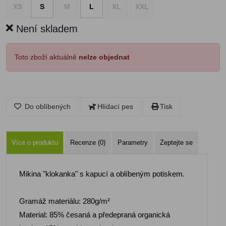
XS
S
M
L
XL
XXL
Není skladem
Toto zboží aktuálně
nelze objednat
Do oblíbených
Hlídací pes
Tisk
Více o produktu
Recenze (0)
Parametry
Zeptejte se
Mikina "klokanka" s kapucí a oblíbeným potiskem.
Gramáž materiálu: 280g/m²
Material: 85% česaná a předepraná organická