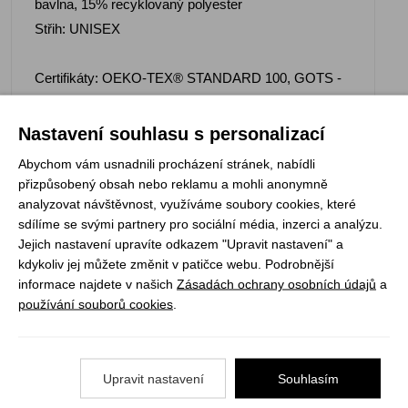
bavlna, 15% recyklovaný polyester
Střih: UNISEX
Certifikáty: OEKO-TEX® STANDARD 100, GOTS -
Global Organic Textile Standard, FAIR WEAR, PeTA -
Approved VEGAN
Nastavení souhlasu s personalizací
Abychom vám usnadnili procházení stránek, nabídli
přizpůsobený obsah nebo reklamu a mohli anonymně
analyzovat návštěvnost, využíváme soubory cookies, které
sdílíme se svými partnery pro sociální média, inzerci a analýzu.
Registrujte se k odběru newsletteru a už Vám
Jejich nastavení upravíte odkazem "Upravit nastavení" a
nic neunikne
kdykoliv jej můžete změnit v patičce webu. Podrobnější
informace najdete v našich
Zásadách ochrany osobních údajů
a
ODEBÍRAT
používání souborů cookies
.
Vše o nákupu
Upravit nastavení
Souhlasím