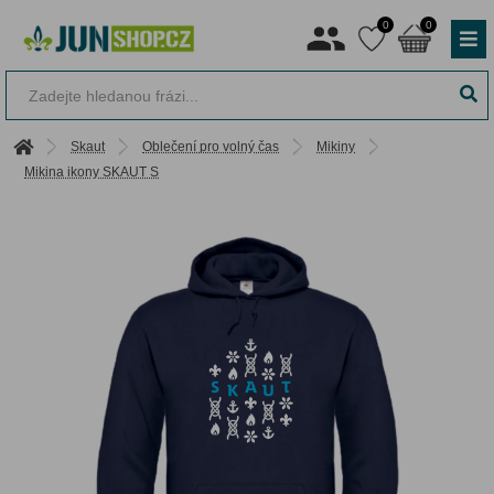
0
0
Skaut
Oblečení pro volný čas
Mikiny
Mikina ikony SKAUT S