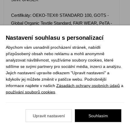
Certifikáty: OEKO-TEX® STANDARD 100, GOTS -
Global Organic Textile Standard, FAIR WEAR, PeTA -
Approved VEGAN
Nastavení souhlasu s personalizací
Abychom vám usnadnili procházení stránek, nabídli
přizpůsobený obsah nebo reklamu a mohli anonymně
analyzovat návštěvnost, využíváme soubory cookies, které
Registrujte se k odběru newsletteru a už Vám
sdílíme se svými partnery pro sociální média, inzerci a analýzu.
nic neunikne
Jejich nastavení upravíte odkazem "Upravit nastavení" a
kdykoliv jej můžete změnit v patičce webu. Podrobnější
ODEBÍRAT
informace najdete v našich
Zásadách ochrany osobních údajů
a
používání souborů cookies
.
Vše o nákupu
Upravit nastavení
Souhlasím