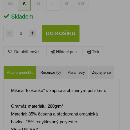
XS
S
M
L
XL
XXL
Skladem
DO KOŠÍKU
Do oblíbených
Hlídací pes
Tisk
Více o produktu
Recenze (0)
Parametry
Zeptejte se
Mikina "klokanka" s kapucí a oblíbeným potiskem.
Gramáž materiálu: 280g/m²
Material: 85% česaná a předepraná organická
bavlna, 15% recyklovaný polyester
Střih: UNISEX