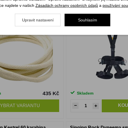
Laso 10 mm
Singing Rock Technic 
ce najdete v našich
Zásadách ochrany osobních údajů
a
používání sou
Upravit nastavení
Souhlasím
435 Kč
m
Skladem
KOU
YBRAT VARIANTU
n Kestrel 60 karabina
Singing Rock Dyneema s