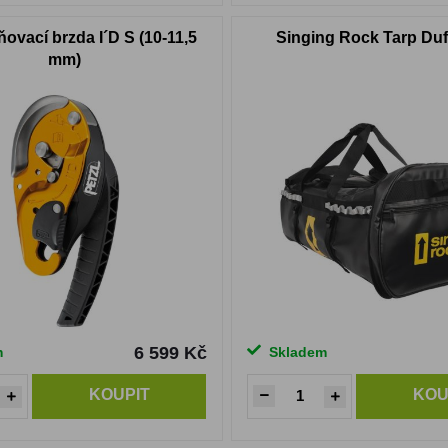
ňovací brzda I´D S (10-11,5
Singing Rock Tarp Duff
mm)
6 599 Kč
m
Skladem
KOUPIT
KOU