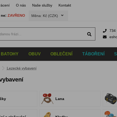
rácení
O nás
Naše služby
Kontakt
,
ne:
ZAVŘENO
Měna: Kč (CZK)
734 
esh
BATOHY
OBUV
OBLEČENÍ
TÁBOŘENÍ
Lezecké vybavení
vybavení
čky
Lana