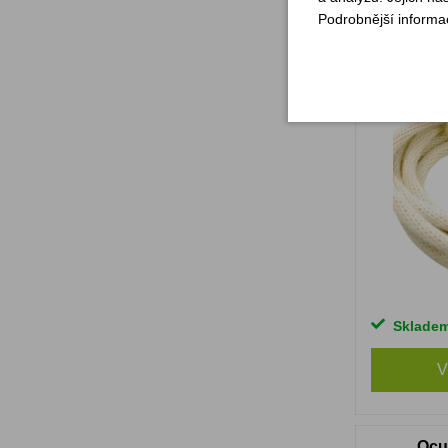
Podrobnější informa
Sklade
V
Ocu