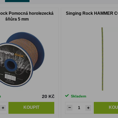
Rock Pomocná horolezecká
Singing Rock HAMMER 
šňůra 5 mm
20 Kč
m
Skladem
KOUPIT
KOU