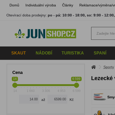
Domů
Individuální výroba
Články
Reklamace/výměna/v
Otevírací doba prodejny:
po - pá: 10:00 - 18:00
,
so: 9:00 - 12:00
SKAUT
NÁDOBÍ
TURISTIKA
SPANÍ
Sporty
Cena
Lezecké 
14
6 599
14
1 660
3 306
4 953
6 599
Smy
až
Kč