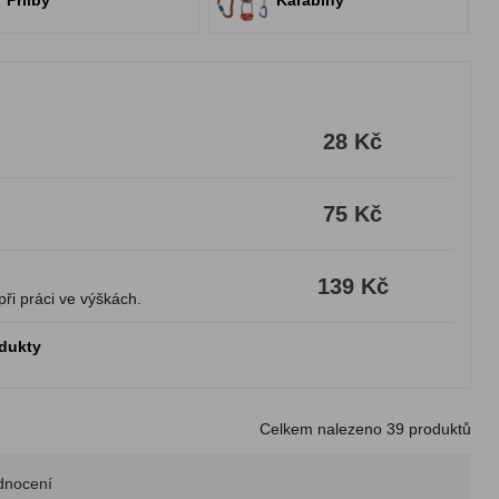
Přilby
Karabiny
28 Kč
75 Kč
139 Kč
při práci ve výškách.
odukty
Celkem nalezeno
39
produktů
dnocení