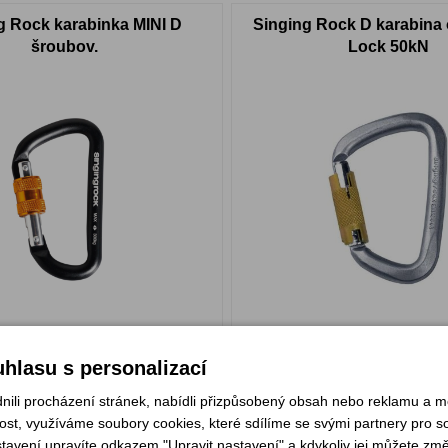
g Rock karabinka MINI D
Singing Rock D karabina o
šroubov.
Lock 50kN
139 Kč
m
Skladem
hlasu s personalizací
KOUPIT
KOU
li procházení stránek, nabídli přizpůsobený obsah nebo reklamu a 
st, využíváme soubory cookies, které sdílíme se svými partnery pro soc
stavení upravíte odkazem "Upravit nastavení" a kdykoliv jej můžete změ