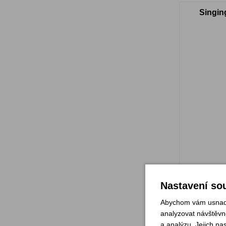
Singin
Sklade
Nastavení sou
Abychom vám usnadni
analyzovat návštěvno
a analýzu. Jejich na