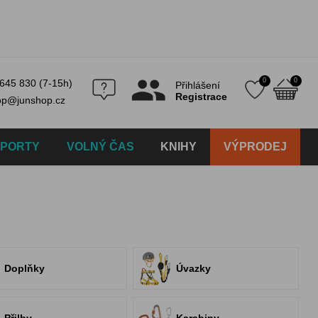
0
0
645 830 (7-15h)
Přihlášení
Registrace
op@junshop.cz
SPORTY
VOLNÝ ČAS
KNIHY
VÝPRODEJ
Doplňky
Úvazky