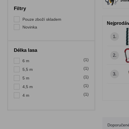
Jišt
Filtry
Pouze zboží skladem
Nejprodáv
Novinka
1.
Délka lasa
2.
(1)
6 m
(1)
5,5 m
3.
(1)
5 m
(1)
4,5 m
(1)
4 m
Doporučen