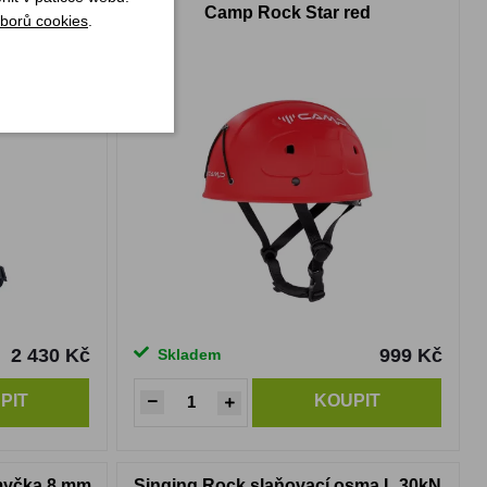
vel. S
Camp Rock Star red
borů cookies
.
2 430 Kč
999 Kč
Skladem
PIT
KOUPIT
myčka 8 mm
Singing Rock slaňovací osma L 30kN