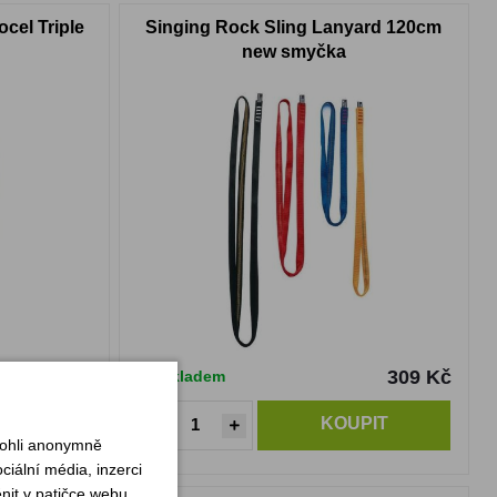
cel Triple
Singing Rock Sling Lanyard 120cm
new smyčka
359 Kč
309 Kč
Skladem
PIT
KOUPIT
mohli anonymně
iální média, inzerci
nit v patičce webu.