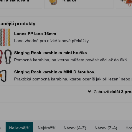
ění a slaňování
Kladky
anější produkty
Lanex PP lano 16mm
Lano vhodné pro nízké lanové překážky
Singing Rock karabinka mini hruška
Pomocná karabina, na kterou můžete pověsit věci až do 6kN
Singing Rock karabinka MINI D šroubov.
Praktická pomocná karabina, kterou oceníš jak při lezení nebo 
Zobrazit
další 3 pr
é
Nejlevnější
Nejdražší
Název (A-Z)
Název (Z-A)
Ho