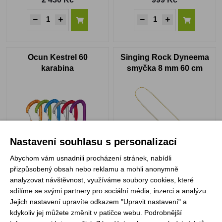
Ocun Kestrel 60
Singing Rock Dyneema
karabina
smyčka 8 mm 60 cm
Nastavení souhlasu s personalizací
Abychom vám usnadnili procházení stránek, nabídli
Skladem
Skladem
přizpůsobený obsah nebo reklamu a mohli anonymně
199 Kč
199 Kč
analyzovat návštěvnost, využíváme soubory cookies, které
sdílíme se svými partnery pro sociální média, inzerci a analýzu.
Jejich nastavení upravíte odkazem "Upravit nastavení" a
kdykoliv jej můžete změnit v patičce webu. Podrobnější