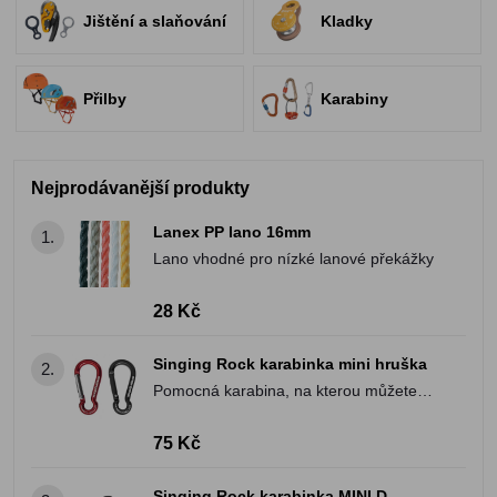
Jištění a slaňování
Kladky
Přilby
Karabiny
Nejprodávanější produkty
Lanex PP lano 16mm
1.
Lano vhodné pro nízké lanové překážky
28 Kč
Singing Rock karabinka mini hruška
2.
Pomocná karabina, na kterou můžete
pověsit věci až do 6kN
75 Kč
Singing Rock karabinka MINI D