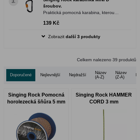
3.
šroubov.
Praktická pomocná karabina, kterou
oceníš jak při lezení nebo při práci ve
139 Kč
výškách.
Zobrazit
další 3 produkty
Celkem nalezeno
39
produktů
Název
Název
Doporučené
Nejlevnější
Nejdražší
Ho
(A-Z)
(Z-A)
Singing Rock Pomocná
Singing Rock HAMMER
horolezecká šňůra 5 mm
CORD 3 mm