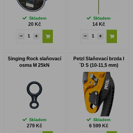
Skladem
Skladem
20 Kč
14 Kč
Singing Rock slaňovací
Petzl Slaňovací brzda I
osma M 25kN
´D S (10-11,5 mm)
Skladem
Skladem
279 Kč
6 599 Kč