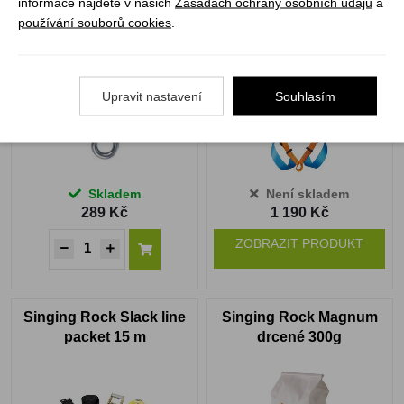
informace najdete v našich
Zásadách ochrany osobních údajů
a
Singing Rock slaňovací
Singing Rock Zaza
používání souborů cookies
.
osma L 30kN
Upravit nastavení
Souhlasím
Skladem
Není skladem
289 Kč
1 190 Kč
ZOBRAZIT PRODUKT
Singing Rock Slack line
Singing Rock Magnum
packet 15 m
drcené 300g