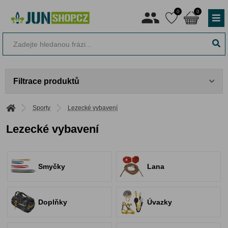
0
0
Filtrace produktů
Sporty
Lezecké vybavení
Lezecké vybavení
Smyčky
Lana
Doplňky
Úvazky