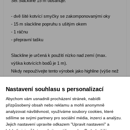
Set Slackline 15 m obsahuje:
- dvě šité kotvící smyčky se zakomponovanými oky
- 15 m slackline popruhu s ušitým okem
- 1 ráčnu
- přepravní tašku
Slackline je určená k použití nízko nad zemí (max.
výška kotvících bodů je 1 m).
Nikdy nepoužívejte tento výrobek jako highline (výše než
1m nad zemí)!
Nastavení souhlasu s personalizací
Barva: žlutá a černá
Abychom vám usnadnili procházení stránek, nabídli
Hmotnost: 2400 g
přizpůsobený obsah nebo reklamu a mohli anonymně
Materiál: nízkoprůtažný PES
analyzovat návštěvnost, využíváme soubory cookies, které
sdílíme se svými partnery pro sociální média, inzerci a analýzu.
Pevnost: 30 kN
Jejich nastavení upravíte odkazem "Upravit nastavení" a
Šířka: 25 mm