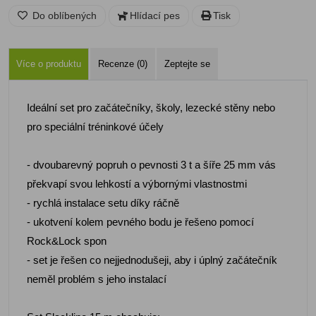
Do oblíbených
Hlídací pes
Tisk
Více o produktu
Recenze (0)
Zeptejte se
Ideální set pro začátečníky, školy, lezecké stěny nebo
pro speciální tréninkové účely
- dvoubarevný popruh o pevnosti 3 t a šíře 25 mm vás
překvapí svou lehkostí a výbornými vlastnostmi
- rychlá instalace setu díky ráčně
- ukotvení kolem pevného bodu je řešeno pomocí
Rock&Lock spon
- set je řešen co nejjednodušeji, aby i úplný začátečník
neměl problém s jeho instalací