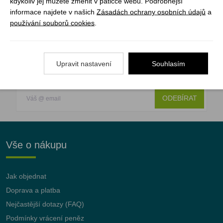
kdykoliv jej můžete změnit v patičce webu. Podrobnější
Délka: max. 15 m
informace najdete v našich
Zásadách ochrany osobních údajů
a
používání souborů cookies
.
Registrujte se k odběru newsletteru a už Vám
Upravit nastavení
Souhlasím
nic neunikne
ODEBÍRAT
Vše o nákupu
Jak objednat
Doprava a platba
Nejčastější dotazy (FAQ)
Podmínky vrácení peněz