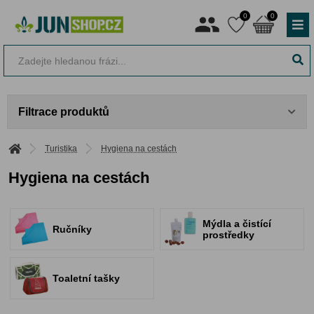
0
0
Filtrace produktů
Turistika
Hygiena na cestách
Hygiena na cestách
Mýdla a čistící
Ručníky
prostředky
Toaletní tašky