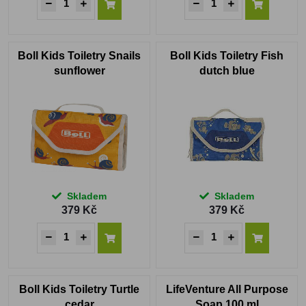
Boll Kids Toiletry Snails
Boll Kids Toiletry Fish
sunflower
dutch blue
Skladem
Skladem
379 Kč
379 Kč
Boll Kids Toiletry Turtle
LifeVenture All Purpose
cedar
Soap 100 ml