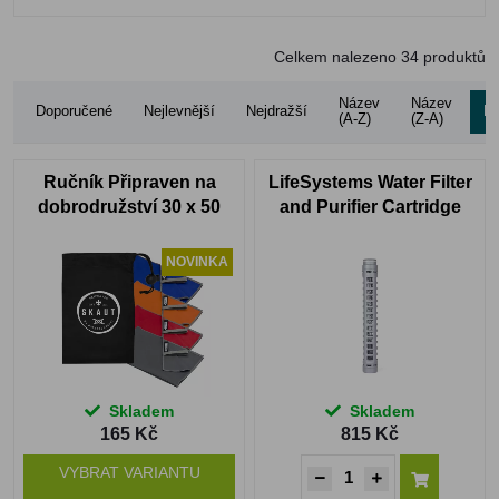
Celkem nalezeno
34
produktů
Název
Název
Doporučené
Nejlevnější
Nejdražší
Ho
(A-Z)
(Z-A)
Ručník Připraven na
LifeSystems Water Filter
dobrodružství 30 x 50
and Purifier Cartridge
cm
(Refill)
NOVINKA
Skladem
Skladem
165 Kč
815 Kč
VYBRAT VARIANTU