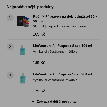
Nejprodávanější produkty
Ručník Připraven na dobrodružství 30 x
1.
50 cm
Skautský super lehký rychleschnoucí
ručník
165 Kč
LifeVenture All Purpose Soap 100 ml
2.
Vynikající všestranné mýdlo s
antibakteriálními účinky na cesty
149 Kč
LifeVenture All Purpose Soap 200 ml
3.
Vynikající všestranné mýdlo s
antibakteriálními účinky na cesty
179 Kč
Zobrazit
další 3 produkty