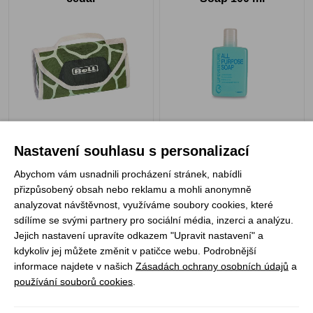
Skladem
Skladem
379 Kč
149 Kč
Nastavení souhlasu s personalizací
Abychom vám usnadnili procházení stránek, nabídli
přizpůsobený obsah nebo reklamu a mohli anonymně
analyzovat návštěvnost, využíváme soubory cookies, které
sdílíme se svými partnery pro sociální média, inzerci a analýzu.
Pinguin Micro towel Map
Pinguin Micro towel Map
Jejich nastavení upravíte odkazem "Upravit nastavení" a
M
L
kdykoliv jej můžete změnit v patičce webu. Podrobnější
informace najdete v našich
Zásadách ochrany osobních údajů
a
používání souborů cookies
.