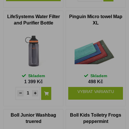
LifeSystems Water Filter
Pinguin Micro towel Map
and Purifier Bottle
XL
Skladem
Skladem
1 399 Kč
498 Kč
VYBRAT VARIANTU
Boll Junior Washbag
Boll Kids Toiletry Frogs
truered
peppermint