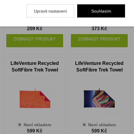
Upravit nastavení
Souhlasím
Není skladem
Není skladem
209 Kč
373 Kč
ZOBRAZIT PRODUKT
ZOBRAZIT PRODUKT
LifeVenture Recycled
LifeVenture Recycled
SoftFibre Trek Towel
SoftFibre Trek Towel
starfish
rainbow
Není skladem
Není skladem
599 Kč
599 Kč