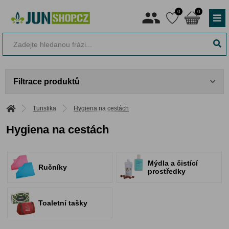
0
0
Filtrace produktů
Turistika
Hygiena na cestách
Hygiena na cestách
Mýdla a čistící
Ručníky
prostředky
Toaletní tašky