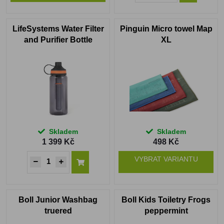
LifeSystems Water Filter
Pinguin Micro towel Map
and Purifier Bottle
XL
Skladem
Skladem
1 399 Kč
498 Kč
VYBRAT VARIANTU
Boll Junior Washbag
Boll Kids Toiletry Frogs
truered
peppermint