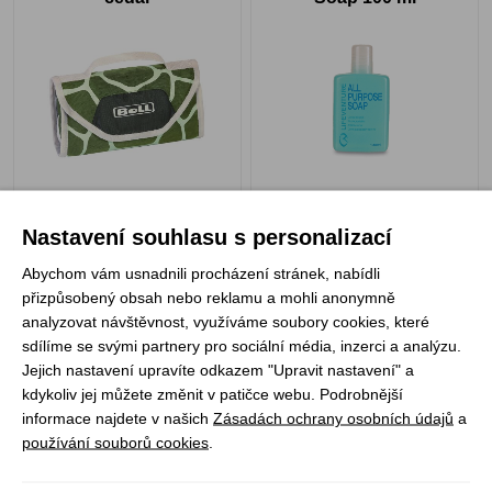
Skladem
Skladem
379 Kč
149 Kč
Nastavení souhlasu s personalizací
Abychom vám usnadnili procházení stránek, nabídli
přizpůsobený obsah nebo reklamu a mohli anonymně
analyzovat návštěvnost, využíváme soubory cookies, které
sdílíme se svými partnery pro sociální média, inzerci a analýzu.
Pinguin Micro towel Map
Pinguin Micro towel Map
Jejich nastavení upravíte odkazem "Upravit nastavení" a
M
L
kdykoliv jej můžete změnit v patičce webu. Podrobnější
informace najdete v našich
Zásadách ochrany osobních údajů
a
používání souborů cookies
.