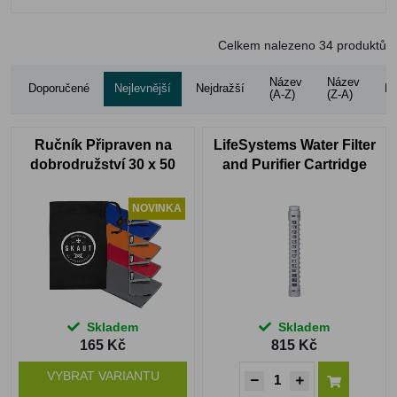
Celkem nalezeno
34
produktů
Název
Název
Doporučené
Nejlevnější
Nejdražší
Ho
(A-Z)
(Z-A)
Ručník Připraven na
LifeSystems Water Filter
dobrodružství 30 x 50
and Purifier Cartridge
cm
(Refill)
NOVINKA
Skladem
Skladem
165 Kč
815 Kč
VYBRAT VARIANTU