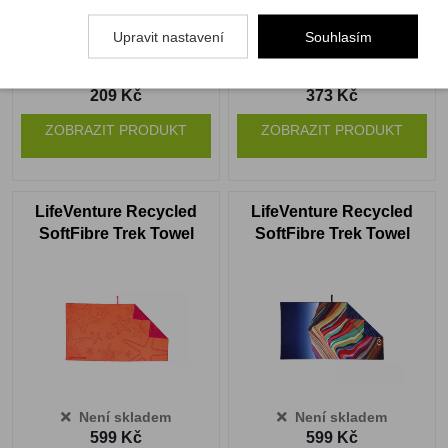
Upravit nastavení
Souhlasím
Není skladem
Není skladem
209 Kč
373 Kč
ZOBRAZIT PRODUKT
ZOBRAZIT PRODUKT
LifeVenture Recycled
LifeVenture Recycled
SoftFibre Trek Towel
SoftFibre Trek Towel
starfish
rainbow
Není skladem
Není skladem
599 Kč
599 Kč