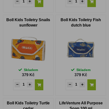
Boll Kids Toiletry Snails
Boll Kids Toiletry Fish
sunflower
dutch blue
Skladem
Skladem
379 Kč
379 Kč
Boll Kids Toiletry Turtle
LifeVenture All Purpose
cedar
Soap 100 ml