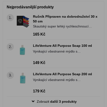
Nejprodávanější produkty
Ručník Připraven na dobrodružství 30 x
1.
50 cm
Skautský super lehký rychleschnoucí
ručník
165 Kč
LifeVenture All Purpose Soap 100 ml
2.
Vynikající všestranné mýdlo s
antibakteriálními účinky na cesty
149 Kč
LifeVenture All Purpose Soap 200 ml
3.
Vynikající všestranné mýdlo s
antibakteriálními účinky na cesty
179 Kč
Zobrazit
další 3 produkty