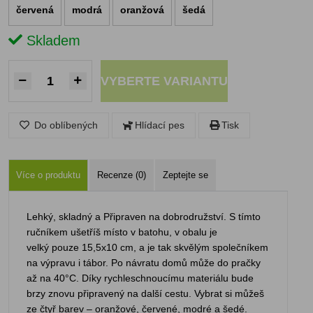
červená
modrá
oranžová
šedá
Skladem
VYBERTE VARIANTU
Do oblíbených
Hlídací pes
Tisk
Více o produktu
Recenze (0)
Zeptejte se
Lehký, skladný a Připraven na dobrodružství. S tímto
ručníkem ušetříš místo v batohu, v obalu je
velký pouze 15,5x10 cm, a je tak skvělým společníkem
na výpravu i tábor. Po návratu domů může do pračky
až na 40°C. Díky rychleschnoucímu materiálu bude
brzy znovu připravený na další cestu. Vybrat si můžeš
ze čtyř barev – oranžové, červené, modré a šedé.