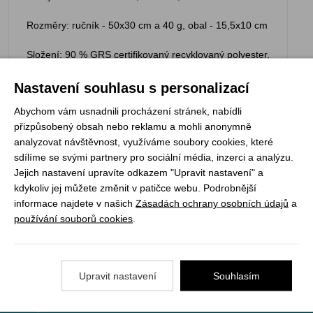
Rozměry: ručník - 50x30 cm a 40 g, obal - 15,5x10 cm
Složení: 90 % GRS certifikovaný recyklovaný polyester,
10 % nylon
Nastavení souhlasu s personalizací
Abychom vám usnadnili procházení stránek, nabídli
přizpůsobený obsah nebo reklamu a mohli anonymně
analyzovat návštěvnost, využíváme soubory cookies, které
Registrujte se k odběru newsletteru a už Vám
sdílíme se svými partnery pro sociální média, inzerci a analýzu.
nic neunikne
Jejich nastavení upravíte odkazem "Upravit nastavení" a
kdykoliv jej můžete změnit v patičce webu. Podrobnější
ODEBÍRAT
informace najdete v našich
Zásadách ochrany osobních údajů
a
používání souborů cookies
.
Vše o nákupu
Upravit nastavení
Souhlasím
Jak objednat