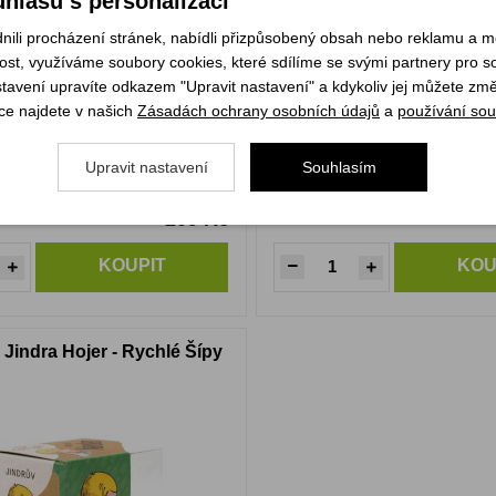
hlasu s personalizací
li procházení stránek, nabídli přizpůsobený obsah nebo reklamu a 
st, využíváme soubory cookies, které sdílíme se svými partnery pro soc
stavení upravíte odkazem "Upravit nastavení" a kdykoliv jej můžete změ
ce najdete v našich
Zásadách ochrany osobních údajů
a
používání sou
Upravit nastavení
Souhlasím
209 Kč
m
Skladem
KOUPIT
KOU
Jindra Hojer - Rychlé Šípy