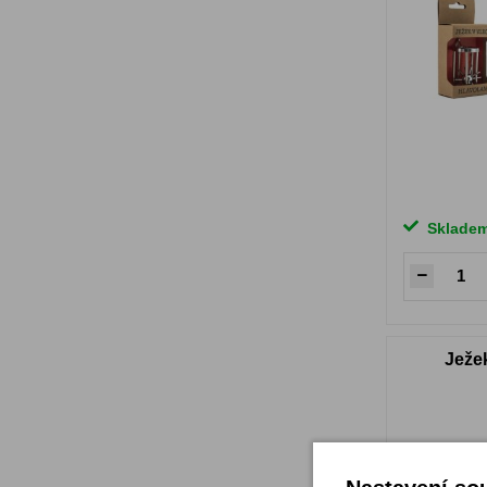
Sklade
Ježe