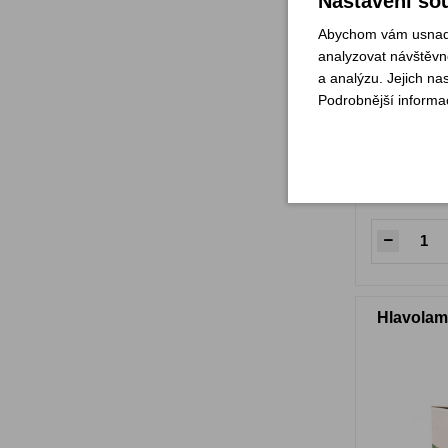
Nastavení sou
Abychom vám usnadni
analyzovat návštěvno
a analýzu. Jejich na
Podrobnější informa
Sklade
Hlavolam 