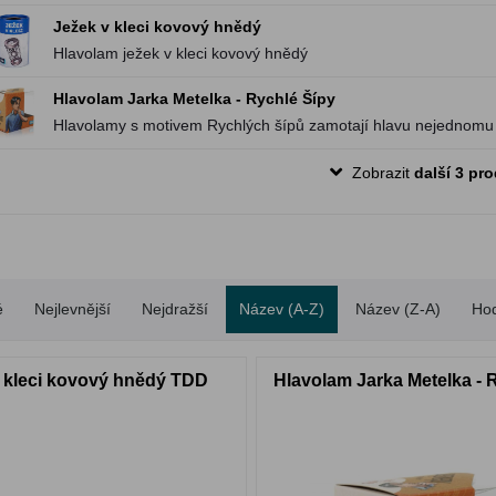
Ježek v kleci kovový hnědý
Hlavolam ježek v kleci kovový hnědý
Hlavolam Jarka Metelka - Rychlé Šípy
Hlavolamy s motivem Rychlých šípů zamotají hlavu nejednomu 
českého komiksu
Zobrazit
další 3 pr
é
Nejlevnější
Nejdražší
Název (A-Z)
Název (Z-A)
Ho
 kleci kovový hnědý TDD
Hlavolam Jarka Metelka - 