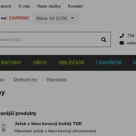
rácení
O nás
Naše služby
Kontakt
,
ne:
ZAVŘENO
Měna: Kč (CZK)
734 
esh
BATOHY
OBUV
OBLEČENÍ
TÁBOŘENÍ
čas
Deskové hry
Hlavolamy
my
anější produkty
Ježek v kleci kovový hnědý TDD
Hlavolam ježek v kleci kovový chromovaný