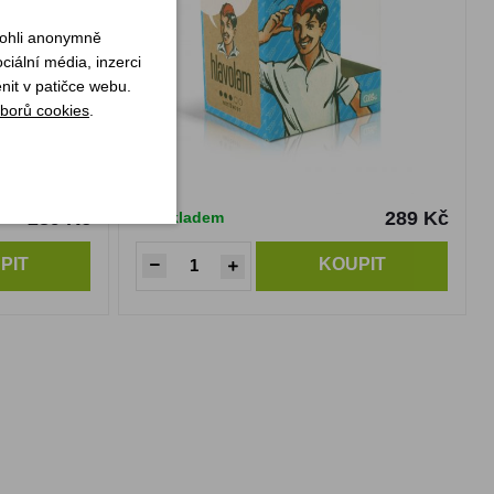
mohli anonymně
iální média, inzerci
nit v patičce webu.
borů cookies
.
289 Kč
289 Kč
Skladem
PIT
KOUPIT