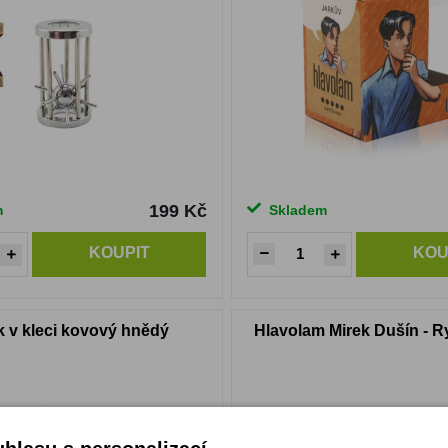
199 Kč
m
Skladem
KOUPIT
KOU
k v kleci kovový hnědý
Hlavolam Mirek Dušín - R