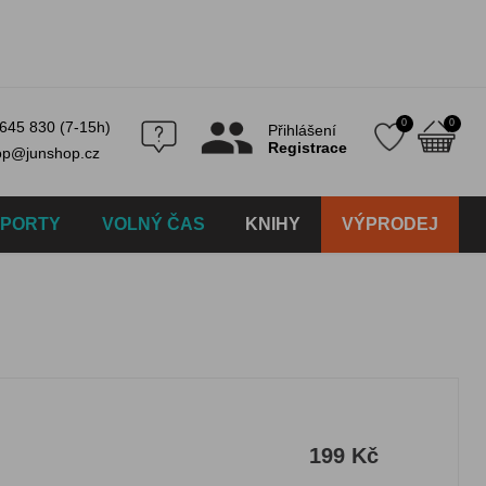
0
0
645 830 (7-15h)
Přihlášení
Registrace
op@junshop.cz
SPORTY
VOLNÝ ČAS
KNIHY
VÝPRODEJ
199 Kč