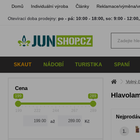
Domů
Individuální výroba
Články
Reklamace/výměna/v
Otevírací doba prodejny:
po - pá: 10:00 - 18:00
,
so: 9:00 - 12:00
SKAUT
NÁDOBÍ
TURISTIKA
SPANÍ
Volný 
Cena
Hlavola
199
289
199
222
244
267
289
Nejprodáv
až
Kč
1.