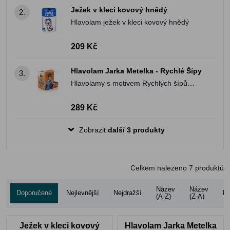
Ježek v kleci kovový hnědý
2.
Hlavolam ježek v kleci kovový hnědý
209 Kč
Hlavolam Jarka Metelka - Rychlé Šípy
3.
Hlavolamy s motivem Rychlých šípů
zamotají hlavu nejednomu milovníkovi
kultovního českého komiksu
289 Kč
Zobrazit
další 3 produkty
Celkem nalezeno
7
produktů
Název
Název
Doporučené
Nejlevnější
Nejdražší
Ho
(A-Z)
(Z-A)
Ježek v kleci kovový
Hlavolam Jarka Metelka