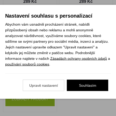
289 Kč
289 Kč
Nastavení souhlasu s personalizací
Abychom vám usnadnili procházení stránek, nabídli
přizpůsobený obsah nebo reklamu a mohli anonymně
Hlavolam Jindra Hojer -
analyzovat návštěvnost, využíváme soubory cookies, které
Rychlé Šípy
sdílíme se svými partnery pro sociální média, inzerci a analýzu.
Jejich nastavení upravíte odkazem "Upravit nastavení" a
kdykoliv jej můžete změnit v patičce webu. Podrobnější
informace najdete v našich
Zásadách ochrany osobních údajů
a
používání souborů cookies
.
Není skladem
Upravit nastavení
Souhlasím
289 Kč
ZOBRAZIT PRODUKT