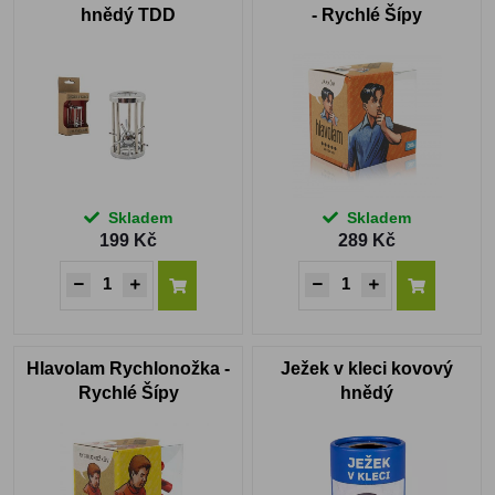
hnědý TDD
- Rychlé Šípy
Skladem
Skladem
199 Kč
289 Kč
Hlavolam Rychlonožka -
Ježek v kleci kovový
Rychlé Šípy
hnědý