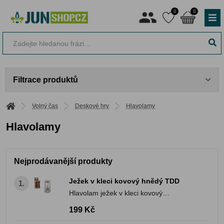
0
0
Filtrace produktů
Volný čas
Deskové hry
Hlavolamy
Hlavolamy
Nejprodávanější produkty
Ježek v kleci kovový hnědý TDD
1.
Hlavolam ježek v kleci kovový
chromovaný
199 Kč