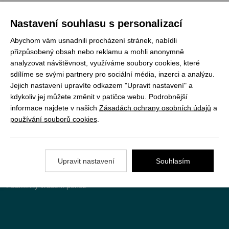
Nastavení souhlasu s personalizací
Registrujte se k odběru newsletteru a už Vám
nic neunikne
Abychom vám usnadnili procházení stránek, nabídli
přizpůsobený obsah nebo reklamu a mohli anonymně
ODEBÍRAT
analyzovat návštěvnost, využíváme soubory cookies, které
sdílíme se svými partnery pro sociální média, inzerci a analýzu.
Jejich nastavení upravíte odkazem "Upravit nastavení" a
kdykoliv jej můžete změnit v patičce webu. Podrobnější
informace najdete v našich
Zásadách ochrany osobních údajů
a
Vše o nákupu
používání souborů cookies
.
Jak objednat
Doprava a platba
Upravit nastavení
Souhlasím
Nejčastější dotazy (FAQ)
Podmínky vrácení peněz