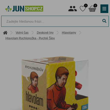
0
0
Volný čas
Deskové hry
Hlavolamy
Hlavolam Rychlonožka - Rychlé Šípy