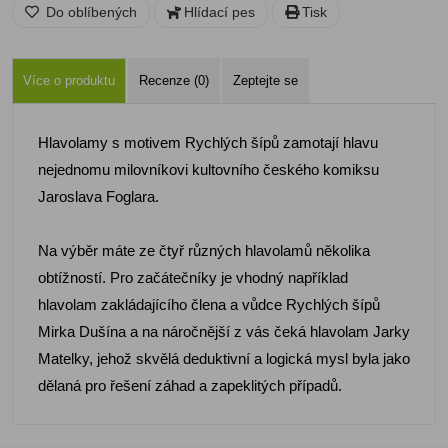
Do oblíbených
Hlídací pes
Tisk
Více o produktu
Recenze (0)
Zeptejte se
Hlavolamy s motivem Rychlých šípů zamotají hlavu
nejednomu milovníkovi kultovního českého komiksu
Jaroslava Foglara.
Na výběr máte ze čtyř různých hlavolamů několika
obtížností. Pro začátečníky je vhodný například
hlavolam zakládajícího člena a vůdce Rychlých šípů
Mirka Dušína a na náročnější z vás čeká hlavolam Jarky
Matelky, jehož skvělá deduktivní a logická mysl byla jako
dělaná pro řešení záhad a zapeklitých případů.