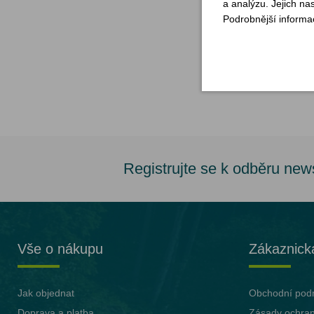
a analýzu. Jejich na
Podrobnější informa
Sklade
V
Registrujte se k odběru new
Vše o nákupu
Zákaznick
Jak objednat
Obchodní pod
Doprava a platba
Zásady ochran