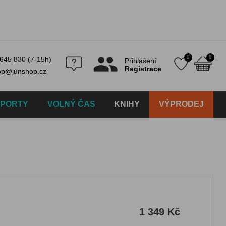
0
0
645 830 (7-15h)
Přihlášení
Registrace
op@junshop.cz
SPORTY
VOLNÝ ČAS
KNIHY
VÝPRODEJ
1 349 Kč