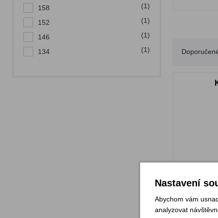
(1)
158
(1)
152
(1)
146
(1)
134
Doporučen
Nastavení sou
Abychom vám usnadni
analyzovat návštěvno