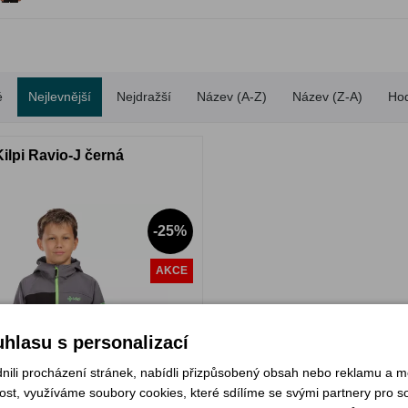
é
Nejlevnější
Nejdražší
Název (A-Z)
Název (Z-A)
Ho
Kilpi Ravio-J černá
-25%
AKCE
hlasu s personalizací
li procházení stránek, nabídli přizpůsobený obsah nebo reklamu a 
st, využíváme soubory cookies, které sdílíme se svými partnery pro soc