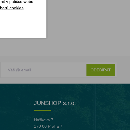
nit v patičce webu.
borů cookies
.
ODEBÍRAT
JUNSHOP s.r.o.
Haškova 7
170 00 Praha 7