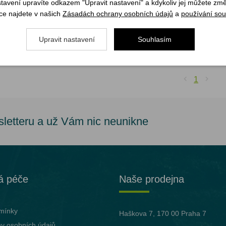
stavení upravíte odkazem "Upravit nastavení" a kdykoliv jej můžete změ
1 799 Kč
ce najdete v našich
Zásadách ochrany osobních údajů
a
používání sou
1 349 Kč
m
Upravit nastavení
Souhlasím
YBRAT VARIANTU
1
sletteru a už Vám nic neunikne
á péče
Naše prodejna
mínky
Haškova 7, 170 00 Praha 7
y osobních údajů