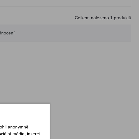
Celkem nalezeno
1
produktů
dnocení
mohli anonymně
iální média, inzerci