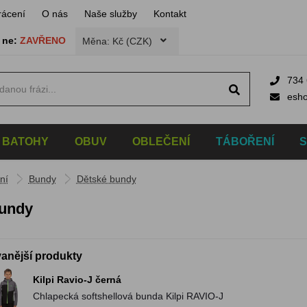
rácení
O nás
Naše služby
Kontakt
,
ne:
ZAVŘENO
Měna: Kč (CZK)
734 
esh
BATOHY
OBUV
OBLEČENÍ
TÁBOŘENÍ
ní
Bundy
Dětské bundy
bundy
anější produkty
Kilpi Ravio-J černá
Chlapecká softshellová bunda Kilpi RAVIO-J