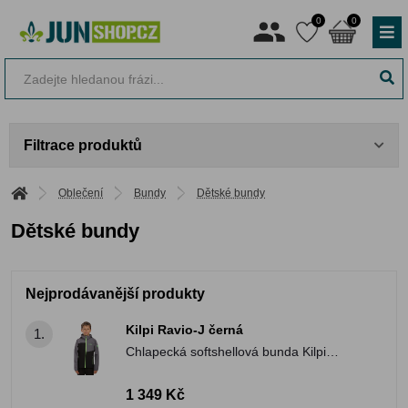
0
0
Filtrace produktů
Oblečení
Bundy
Dětské bundy
Dětské bundy
Nejprodávanější produkty
Kilpi Ravio-J černá
1.
Chlapecká softshellová bunda Kilpi
RAVIO-J
1 349 Kč