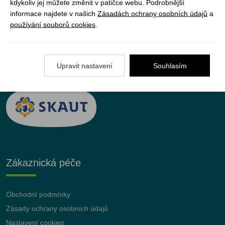
kdykoliv jej můžete změnit v patičce webu. Podrobnější
informace najdete v našich
Zásadách ochrany osobních údajů
a
používání souborů cookies
.
JUNshop s.r.o.
je 100% vlastněn organizací
Junák – český skaut, z.s.
Upravit nastavení
Souhlasím
Zákaznická péče
Obchodní podmínky
Zásady ochrany osobních údajů
Nastavení cookies