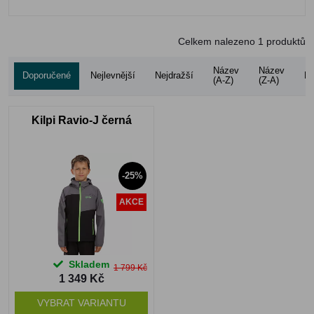
Celkem nalezeno
1
produktů
Název
Název
Doporučené
Nejlevnější
Nejdražší
Ho
(A-Z)
(Z-A)
Kilpi Ravio-J černá
-25%
AKCE
Skladem
1 799 Kč
1 349 Kč
VYBRAT VARIANTU