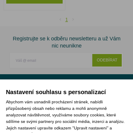
1
Registrujte se k odběru newsletteru a už Vám
nic neunikne
ODEBÍRAT
Vše o nákupu
Nastavení souhlasu s personalizací
Abychom vám usnadnili procházení stránek, nabídli
Jak objednat
přizpůsobený obsah nebo reklamu a mohli anonymně
analyzovat návštěvnost, využíváme soubory cookies, které
Doprava a platba
sdílíme se svými partnery pro sociální média, inzerci a analýzu.
Nejčastější dotazy (FAQ)
Jejich nastavení upravíte odkazem "Upravit nastavení" a
Podmínky vrácení peněz