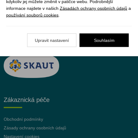
kdykoliv jej můžete změnit v patičce webu. Podrobnější
informace najdete v našich
Zásadách ochrany osobních údajů
a
používání souborů cookies
.
JUNshop s.r.o.
je 100% vlastněn organizací
Junák – český skaut, z.s.
Upravit nastavení
Souhlasím
Zákaznická péče
Obchodní podmínky
Zásady ochrany osobních údajů
Nastavení cookies