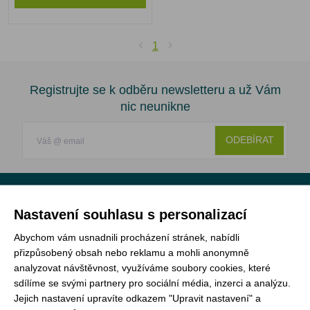
1
Registrujte se k odběru newsletteru a už Vám
nic neunikne
ODEBÍRAT
Vše o nákupu
Nastavení souhlasu s personalizací
Abychom vám usnadnili procházení stránek, nabídli
Jak objednat
přizpůsobený obsah nebo reklamu a mohli anonymně
analyzovat návštěvnost, využíváme soubory cookies, které
Doprava a platba
sdílíme se svými partnery pro sociální média, inzerci a analýzu.
Nejčastější dotazy (FAQ)
Jejich nastavení upravíte odkazem "Upravit nastavení" a
Podmínky vrácení peněz