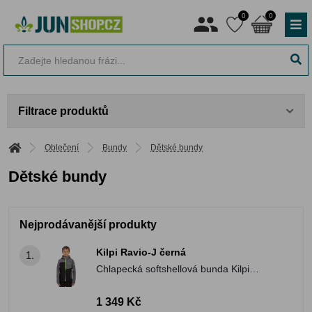
0
0
Filtrace produktů
Oblečení
Bundy
Dětské bundy
Dětské bundy
Nejprodávanější produkty
Kilpi Ravio-J černá
1.
Chlapecká softshellová bunda Kilpi
RAVIO-J
1 349 Kč