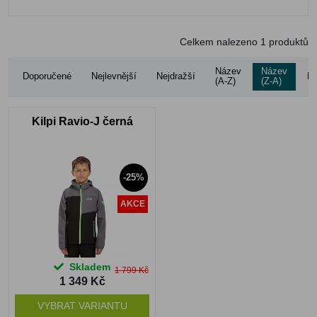
Celkem nalezeno
1
produktů
Název
Název
Doporučené
Nejlevnější
Nejdražší
Ho
(A-Z)
(Z-A)
Kilpi Ravio-J černá
-25%
AKCE
Skladem
1 799 Kč
1 349 Kč
VYBRAT VARIANTU