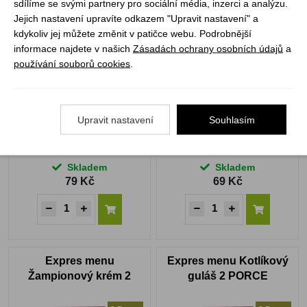
sdílíme se svými partnery pro sociální média, inzerci a analýzu.
Jejich nastavení upravíte odkazem "Upravit nastavení" a
Expres menu Kulajda s
Expres menu Zelňačka
kdykoliv jej můžete změnit v patičce webu. Podrobnější
liškami
s klobásou
informace najdete v našich
Zásadách ochrany osobních údajů
a
používání souborů cookies
.
1 Porce
1 Porce
72h
72h
Upravit nastavení
Souhlasím
Skladem
Skladem
79 Kč
69 Kč
Expres menu
Expres menu Kotlíkový
Žampionový krém 2
guláš 2 PORCE
PORCE