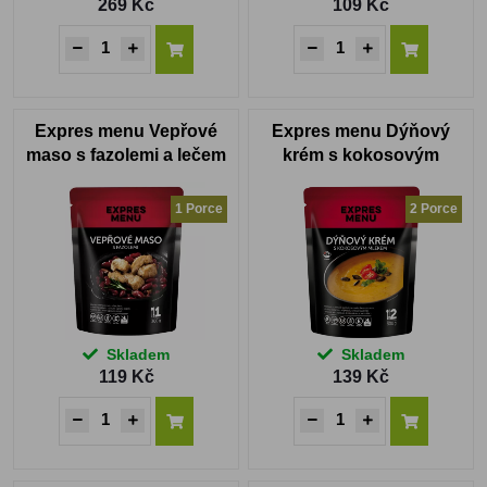
269 Kč
109 Kč
Expres menu Vepřové
Expres menu Dýňový
maso s fazolemi a lečem
krém s kokosovým
mlékem 2 PORCE
1 Porce
2 Porce
Skladem
Skladem
119 Kč
139 Kč