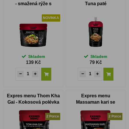
- smažená rýže s
Tuna paté
kuřecím masem
NOVINKA
Skladem
Skladem
139 Kč
79 Kč
Expres menu Thom Kha
Expres menu
Gai - Kokosová polévka
Massaman kari se
s kuřecím masem 2
zeleninou 2 PORCE
PORCE
2 Porce
2 Porce