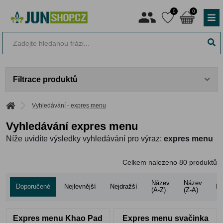
0
0
Filtrace produktů
Vyhledávání - expres menu
Vyhledávání expres menu
Níže uvidíte výsledky vyhledávání pro výraz:
expres menu
Celkem nalezeno
80
produktů
Název
Název
Doporučené
Nejlevnější
Nejdražší
Ho
(A-Z)
(Z-A)
Expres menu Khao Pad
Expres menu svačinka