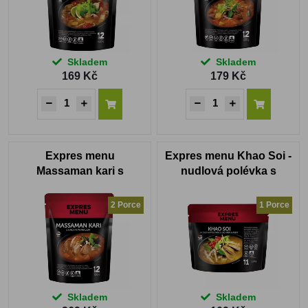
Skladem
Skladem
169 Kč
179 Kč
Expres menu
Expres menu Khao Soi -
Massaman kari s
nudlová polévka s
kachním masem 2
kachním masem
PORCE
2 Porce
1 Porce
Skladem
Skladem