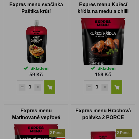
Expres menu svačinka
Expres menu Kuřecí
Paštika krůtí
křídla na medu a chilli
300g
Skladem
Skladem
59 Kč
159 Kč
Expres menu
Expres menu Hrachová
Marinované vepřové
polévka 2 PORCE
koleno 2 PORCE
2 Porce
2 Porce