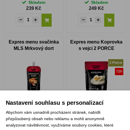
Skladem
Skladem
239 Kč
249 Kč
Expres menu svačinka
Expres menu Koprovka
MLS Mrkvový dort
s vejci 2 PORCE
2 Porce
72h
Skladem
Skladem
Nastavení souhlasu s personalizací
49 Kč
149 Kč
Abychom vám usnadnili procházení stránek, nabídli
přizpůsobený obsah nebo reklamu a mohli anonymně
analyzovat návštěvnost, využíváme soubory cookies, které