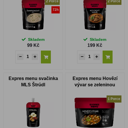
2 Porce
2 Porce
72h
Skladem
Skladem
99 Kč
199 Kč
Expres menu svačinka
Expres menu Hovězí
MLS Štrúdl
vývar se zeleninou
1 Porce