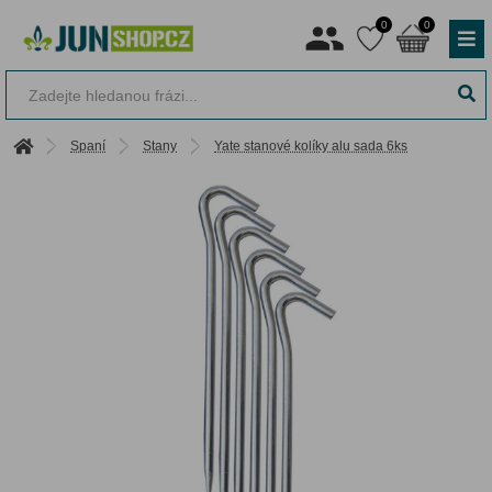
0
0
Spaní
Stany
Yate stanové kolíky alu sada 6ks