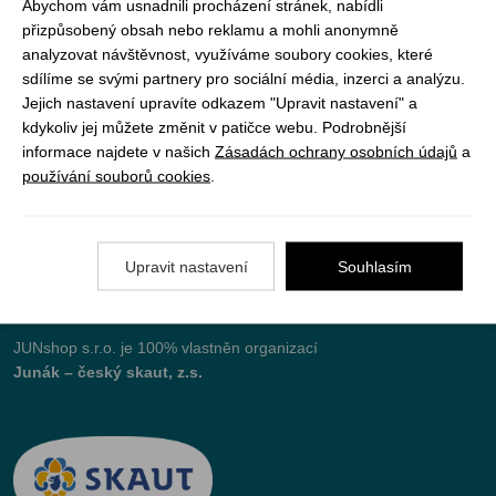
Abychom vám usnadnili procházení stránek, nabídli
přizpůsobený obsah nebo reklamu a mohli anonymně
analyzovat návštěvnost, využíváme soubory cookies, které
Vše o nákupu
sdílíme se svými partnery pro sociální média, inzerci a analýzu.
Jejich nastavení upravíte odkazem "Upravit nastavení" a
kdykoliv jej můžete změnit v patičce webu. Podrobnější
Jak objednat
informace najdete v našich
Zásadách ochrany osobních údajů
a
používání souborů cookies
.
Doprava a platba
Nejčastější dotazy (FAQ)
Podmínky vrácení peněz
Upravit nastavení
Souhlasím
JUNshop s.r.o.
je 100% vlastněn organizací
Junák – český skaut, z.s.