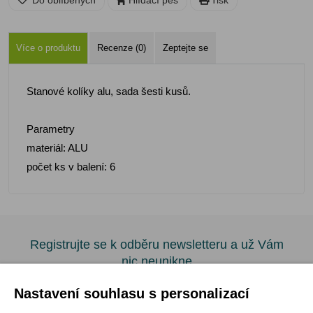
Do oblíbených
Hlídací pes
Tisk
Více o produktu
Recenze (0)
Zeptejte se
Stanové kolíky alu, sada šesti kusů.
Parametry
materiál: ALU
počet ks v balení: 6
Registrujte se k odběru newsletteru a už Vám
nic neunikne
Nastavení souhlasu s personalizací
ODEBÍRAT