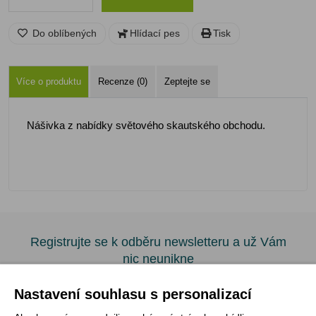
Do oblíbených
Hlídací pes
Tisk
Více o produktu
Recenze (0)
Zeptejte se
Nášivka z nabídky světového skautského obchodu.
Registrujte se k odběru newsletteru a už Vám
nic neunikne
Nastavení souhlasu s personalizací
ODEBÍRAT