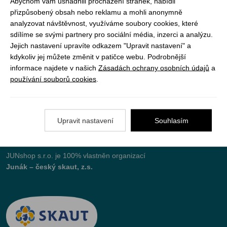
Abychom vám usnadnili procházení stránek, nabídli
přizpůsobený obsah nebo reklamu a mohli anonymně
analyzovat návštěvnost, využíváme soubory cookies, které
Vše o nákupu
sdílíme se svými partnery pro sociální média, inzerci a analýzu.
Jejich nastavení upravíte odkazem "Upravit nastavení" a
kdykoliv jej můžete změnit v patičce webu. Podrobnější
Jak objednat
informace najdete v našich
Zásadách ochrany osobních údajů
a
Doprava a platba
používání souborů cookies
.
Nejčastější dotazy (FAQ)
Podmínky vrácení peněz
Upravit nastavení
Souhlasím
JUNshop s.r.o.
je 100% vlastněn organizací
Junák – český skaut, z.s.