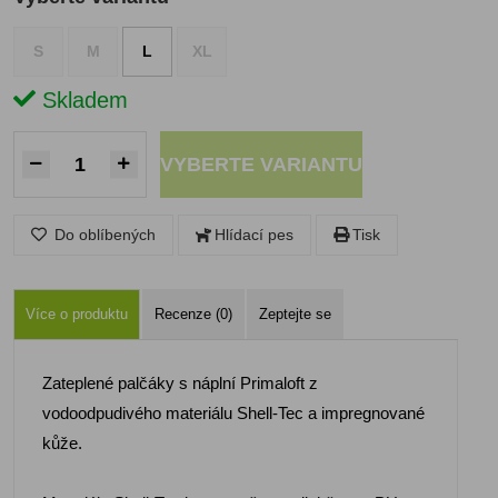
S
M
L
XL
Skladem
VYBERTE VARIANTU
Do oblíbených
Hlídací pes
Tisk
Více o produktu
Recenze (0)
Zeptejte se
Zateplené palčáky s náplní Primaloft z
vodoodpudivého materiálu Shell-Tec a impregnované
kůže.