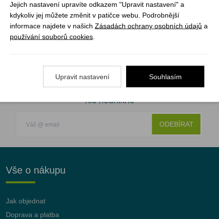
Jejich nastavení upravíte odkazem "Upravit nastavení" a
Barva: black/brown
kdykoliv jej můžete změnit v patičce webu. Podrobnější
Velikosti: S, M, L, XL
informace najdete v našich
Zásadách ochrany osobních údajů
a
Hmotnost: 180 g
používání souborů cookies
.
Upravit nastavení
Souhlasím
Registrujte se k odběru newsletteru a už Vám
nic neunikne
ODEBÍRAT
Vše o nákupu
Jak objednat
Doprava a platba