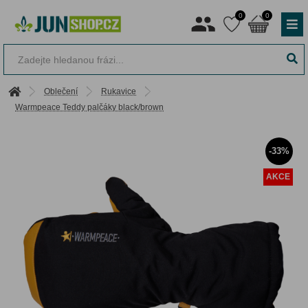
0
0
Oblečení
Rukavice
Warmpeace Teddy palčáky black/brown
-33%
AKCE