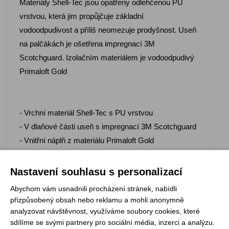
Materiály Shell-Tec jsou opatřeny odlehčenou PU
vrstvou, která jim propůjčuje základní
vodoodpudivost a příliš neomezuje prodyšnost. Useň
na palčákách je ošetřena impregnací 3M
Scotchguard. Izolačním materiálem je vodoodpudivý
Primaloft Gold
- Vrchní materiál Shell-Tec s PU vrstvou
- V dlaňové části useň s impregnací 3M Scotchguard
- Vnitřní náplň z materiálu Primaloft Gold
- Zateplovací vložka z počesané polyesterové
pleteniny
Nastavení souhlasu s personalizací
- Stahování v oblasti nátepníku
Abychom vám usnadnili procházení stránek, nabídli
- Poutka na zavěšení
přizpůsobený obsah nebo reklamu a mohli anonymně
analyzovat návštěvnost, využíváme soubory cookies, které
sdílíme se svými partnery pro sociální média, inzerci a analýzu.
Materiál: Shell-Tec