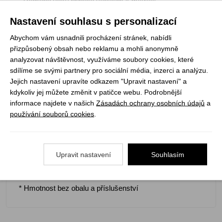
- Rameno vaku připojte ventilem k matraci
- Vak naplňte vzduchem
Nastavení souhlasu s personalizací
- Uzavřete vak a stlačením naplňte matraci suchým
Abychom vám usnadnili procházení stránek, nabídli
vzduchem
přizpůsobený obsah nebo reklamu a mohli anonymně
analyzovat návštěvnost, využíváme soubory cookies, které
Materiál: Polyester TPU
sdílíme se svými partnery pro sociální média, inzerci a analýzu.
Jejich nastavení upravíte odkazem "Upravit nastavení" a
Náplň: Thermolite T3 EcoMade 80g/m2
kdykoliv jej můžete změnit v patičce webu. Podrobnější
Barva: brick red/grey
informace najdete v našich
Zásadách ochrany osobních údajů
a
Tepelný odpor: 3,5 m2 K/W
používání souborů cookies
.
Velikost: Regular Wide
Tloušťka: 9 cm
Upravit nastavení
Souhlasím
Rozměr: 183 x 57 cm
Hmotnost*: 800 g
* Hmotnost bez obalu a příslušenství