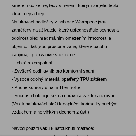
směrem od země, tedy směrem, kterým se jeho teplo
ztrácí nejrychleji.
Nafukovací podložky v nabídce Warmpeae jsou
zaměřeny na uživatele, který upřednostňuje pevnost a
odolnost před maximálním omezením hmotnosti a
objemu. I tak jsou prostor a váha, které v batohu
zaujímají, překvapivě snesitelné.
- Lehká a kompaktní
- Zvyšený podhlavník pro komfortní spaní
- Vysoce odolný materiál opatřený TPU zátěrem
- Příčné komory s nální Thermolite
- Součástí balení je set na opravu a vak k nafukování
(Vak k nafukování složí k naplnění karimatky suchým
vzduchem a ne vlhkým dechem z úst.)
Návod použití vaku k nafouknutí matrace: