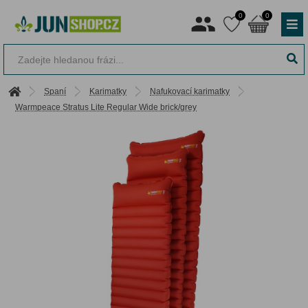
0
0
Spaní
Karimatky
Nafukovací karimatky
Warmpeace Stratus Lite Regular Wide brick/grey