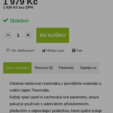
1 979 Kč
1 636 Kč bez DPH
Skladem
DO KOŠÍKU
Do oblíbených
Hlídací pes
Tisk
Více o produktu
Recenze (0)
Parametry
Zeptejte se
Odoloná nafukovací karimatka z pevnějšího materiálu a
vnitřní náplní Thermolite.
Každý spací pytel si zachovává své parametry, pouze
pokud je používán s adekvátním příslušenstvím,
především s odpovídající podložkou, která spáče izoluje