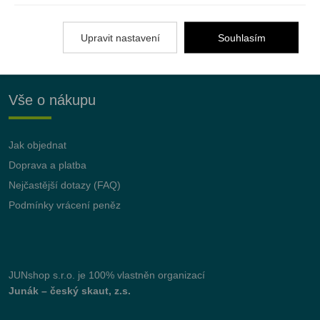
ODEBÍRAT
Upravit nastavení
Souhlasím
Vše o nákupu
Jak objednat
Doprava a platba
Nejčastější dotazy (FAQ)
Podmínky vrácení peněz
JUNshop s.r.o.
je 100% vlastněn organizací
Junák – český skaut, z.s.