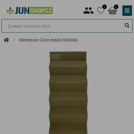
0
0
Warmpeace Cirrus regular khaki/alu