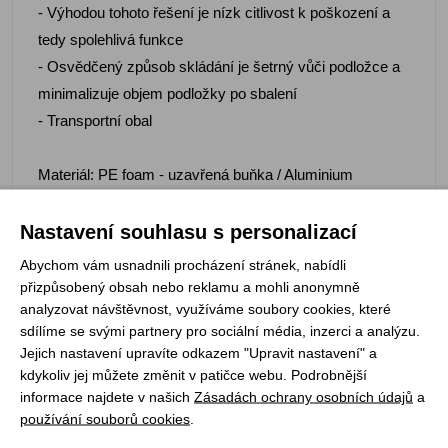
- Výhodou tohoto řešení je nízk citlivost k poškození a
tedy spolehlivá funkce
- Osvědčený způsob skládání je šetrný vůči podložce a
minimalizuje objem podložky po sbalení
- Transportní obal
Materiál: PE foam - uzavřená buňka / Aluminium
Barva: olive/alu
Nastavení souhlasu s personalizací
Tepelný odpor: 2,2 m2 K/W
Rozměry: 185 x 55 cm
Abychom vám usnadnili procházení stránek, nabídli
Tloušťka: 1,8 cm
přizpůsobený obsah nebo reklamu a mohli anonymně
analyzovat návštěvnost, využíváme soubory cookies, které
Hmotnost: 385 g
sdílíme se svými partnery pro sociální média, inzerci a analýzu.
Jejich nastavení upravíte odkazem "Upravit nastavení" a
kdykoliv jej můžete změnit v patičce webu. Podrobnější
informace najdete v našich
Zásadách ochrany osobních údajů
a
používání souborů cookies
.
Registrujte se k odběru newsletteru a už Vám
nic neunikne