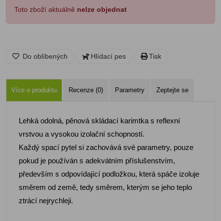
Toto zboží aktuálně
nelze objednat
Do oblíbených
Hlídací pes
Tisk
Více o produktu
Recenze (0)
Parametry
Zeptejte se
Lehká odolná, pěnová skládací karimtka s reflexní
vrstvou a vysokou izolační schopností.
Každý spací pytel si zachovává své parametry, pouze
pokud je používán s adekvátním příslušenstvím,
především s odpovídající podložkou, která spáče izoluje
směrem od země, tedy směrem, kterým se jeho teplo
ztrácí nejrychleji.