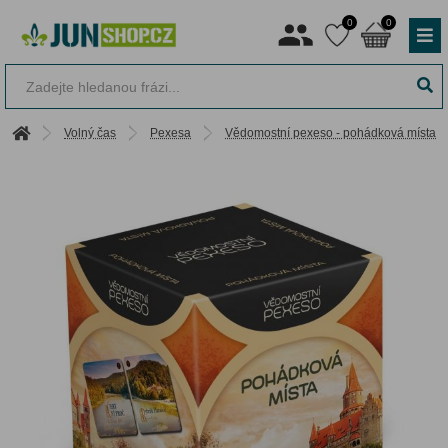
0
0
Volný čas
Pexesa
Vědomostní pexeso - pohádková místa