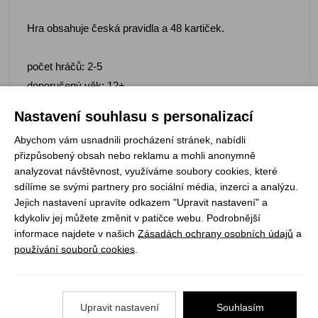
Hra obsahuje česká pravidla a 48 kartiček.
počet hráčů: 2-5
doporučený věk: 12+
délka hry: 15-30 min
Nastavení souhlasu s personalizací
kompletně česky
Abychom vám usnadnili procházení stránek, nabídli
přizpůsobený obsah nebo reklamu a mohli anonymně
analyzovat návštěvnost, využíváme soubory cookies, které
sdílíme se svými partnery pro sociální média, inzerci a analýzu.
Registrujte se k odběru newsletteru a už Vám
Jejich nastavení upravíte odkazem "Upravit nastavení" a
kdykoliv jej můžete změnit v patičce webu. Podrobnější
nic neunikne
informace najdete v našich
Zásadách ochrany osobních údajů
a
používání souborů cookies
.
ODEBÍRAT
Upravit nastavení
Souhlasím