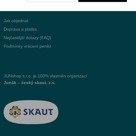
Vše o nákupu
Jak objednat
Doprava a platba
Nejčastější dotazy (FAQ)
Podmínky vrácení peněz
JUNshop s.r.o.
je 100% vlastněn organizací
Junák – český skaut, z.s.