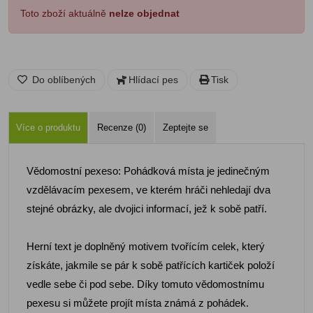
Toto zboží aktuálně
nelze objednat
Do oblíbených
Hlídací pes
Tisk
Více o produktu
Recenze (0)
Zeptejte se
Vědomostní pexeso: Pohádková místa je jedinečným
vzdělávacím pexesem, ve kterém hráči nehledají dva
stejné obrázky, ale dvojici informací, jež k sobě patří.
Herní text je doplněný motivem tvořícím celek, který
získáte, jakmile se pár k sobě patřících kartiček položí
vedle sebe či pod sebe. Díky tomuto vědomostnímu
pexesu si můžete projít místa známá z pohádek.