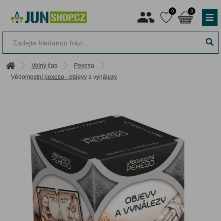
0
0
Volný čas
Pexesa
Vědomostní pexeso - objevy a vynálezy