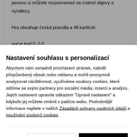
pexesu si můžete rozpomenout na známé objevy a
vynálezy.
Hra obsahuje česká pravidla a 48 kartiček.
počet hráčů: 2-5
doporučený věk: 12+
Nastavení souhlasu s personalizací
délka hry: 15-30 min
Abychom vám usnadnili procházení stránek, nabídli
kompletně česky
přizpůsobený obsah nebo reklamu a mohli anonymně
analyzovat návštěvnost, využíváme soubory cookies, které
sdílíme se svými partnery pro sociální média, inzerci a analýzu.
Jejich nastavení upravíte odkazem "Upravit nastavení" a
kdykoliv jej můžete změnit v patičce webu. Podrobnější
Registrujte se k odběru newsletteru a už Vám
informace najdete v našich
Zásadách ochrany osobních údajů
a
nic neunikne
používání souborů cookies
.
ODEBÍRAT