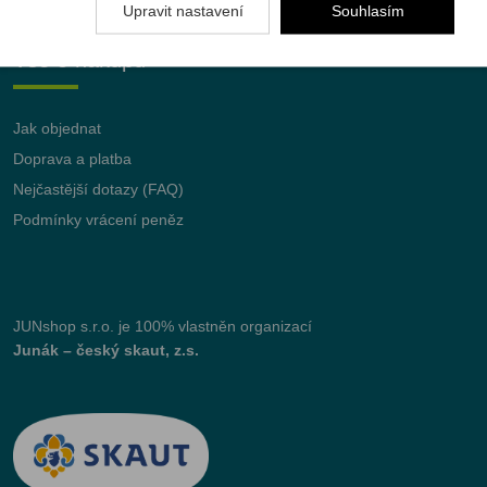
Upravit nastavení
Souhlasím
Vše o nákupu
Jak objednat
Doprava a platba
Nejčastější dotazy (FAQ)
Podmínky vrácení peněz
JUNshop s.r.o.
je 100% vlastněn organizací
Junák – český skaut, z.s.