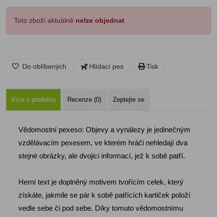
Toto zboží aktuálně
nelze objednat
Do oblíbených
Hlídací pes
Tisk
Více o produktu
Recenze (0)
Zeptejte se
Vědomostní pexeso: Objevy a vynálezy je jedinečným
vzdělávacím pexesem, ve kterém hráči nehledají dva
stejné obrázky, ale dvojici informací, jež k sobě patří.
Herní text je doplněný motivem tvořícím celek, který
získáte, jakmile se pár k sobě patřících kartiček položí
vedle sebe či pod sebe. Díky tomuto vědomostnímu