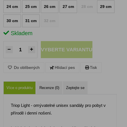
24 cm
25 cm
26 cm
27 cm
28 cm
29 cm
30 cm
31 cm
32 cm
Skladem
VYBERTE VARIANTU
Do oblíbených
Hlídací pes
Tisk
Více o produktu
Recenze (0)
Zeptejte se
Triop Light - omývatelné unisex sandály pro pobyt v
přírodě i denní nošení.