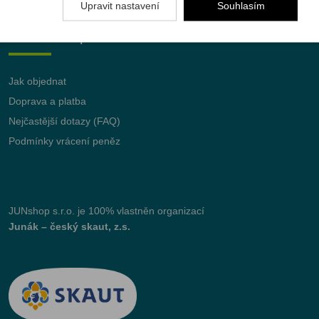
Upravit nastavení
Souhlasím
Vše o nákupu
Jak objednat
Doprava a platba
Nejčastější dotazy (FAQ)
Podmínky vrácení peněz
JUNshop s.r.o.
je 100% vlastněn organizací
Junák – český skaut, z.s.