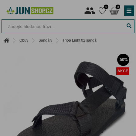
0
0
Obuv
Sandály
Triop Light 02 sandál
-50%
AKCE