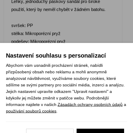
Lehký, jednoduchý páskový sandál pro široké
použití, který by neměl chybět v žádném batohu.
svršek: PP
stélka: Mikroporézní pryž
podešev: Mikroporézní pryž
hmotnost: 368 g
Nastavení souhlasu s personalizací
Abychom vám usnadnili procházení stránek, nabídli
přizpůsobený obsah nebo reklamu a mohli anonymně
analyzovat návštěvnost, využíváme soubory cookies, které
sdílíme se svými partnery pro sociální média, inzerci a analýzu.
Jejich nastavení upravíte odkazem "Upravit nastavení" a
kdykoliv jej můžete změnit v patičce webu. Podrobnější
Registrujte se k odběru newsletteru a už Vám
informace najdete v našich
Zásadách ochrany osobních údajů
a
nic neunikne
používání souborů cookies
.
ODEBÍRAT