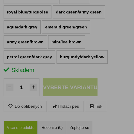
royal blue/turquoise
dark green/army green
aqua/dark grey
emerald green/green
army green/brown
mint/ice brown
petrol green/dark grey
burgundy/dark yellow
Skladem
VYBERTE VARIANTU
Do oblíbených
Hlídací pes
Tisk
Více o produktu
Recenze (0)
Zeptejte se