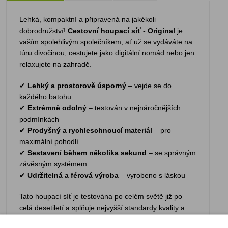
Lehká, kompaktní a připravená na jakékoli
dobrodružství!
Cestovní houpací síť - Original
je
vaším spolehlivým společníkem, ať už se vydáváte na
túru divočinou, cestujete jako digitální nomád nebo jen
relaxujete na zahradě.
✔
Lehký a prostorově úsporný
– vejde se do
každého batohu
✔
Extrémně odolný
– testován v nejnáročnějších
podmínkách
✔
Prodyšný a rychleschnoucí materiál
– pro
maximální pohodlí
✔
Sestavení během několika sekund
– se správným
závěsným systémem
✔
Udržitelná a férová výroba
– vyrobeno s láskou
Tato houpací síť je testována po celém světě již po
celá desetiletí a splňuje nejvyšší standardy kvality a
funkčnosti. Ať už jste na expedici do přírody, nebo si