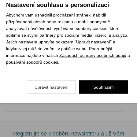
jen užíváte odpočinkovou přestávku,
TRAVEL
Nastavení souhlasu s personalizací
HAMMOCK Original
je vždy po ruce!
Abychom vám usnadnili procházení stránek, nabídli
Užitečné informace :
Závěsný systém
není součástí
přizpůsobený obsah nebo reklamu a mohli anonymně
balení – stačí si vybrat konfiguraci, která vám nejlépe
analyzovat návštěvnost, využíváme soubory cookies, které
vyhovuje.
sdílíme se svými partnery pro sociální média, inzerci a analýzu.
Jejich nastavení upravíte odkazem "Upravit nastavení" a
kdykoliv jej můžete změnit v patičce webu. Podrobnější
informace najdete v našich
Zásadách ochrany osobních údajů
a
Hmotnost:
600 g
používání souborů cookies
.
Délka (od háčku k háčku):
320 cm
Délka látky:
300 cm
Šířka:
200 cm
Max. nosnost:
Upravit nastavení
200 kg
Souhlasím
Pevnost v tahu háku:
>380 kg
Pevnost karabiny v tahu:
>580 kg
Registrujte se k odběru newsletteru a už Vám