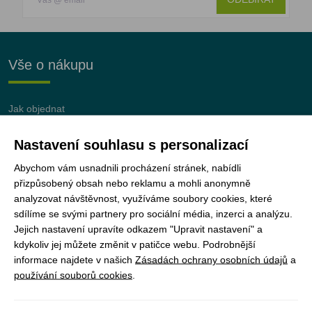
Vše o nákupu
Jak objednat
Doprava a platba
Nastavení souhlasu s personalizací
Nejčastější dotazy (FAQ)
Podmínky vrácení peněz
Abychom vám usnadnili procházení stránek, nabídli
přizpůsobený obsah nebo reklamu a mohli anonymně
analyzovat návštěvnost, využíváme soubory cookies, které
sdílíme se svými partnery pro sociální média, inzerci a analýzu.
Jejich nastavení upravíte odkazem "Upravit nastavení" a
JUNshop s.r.o.
je 100% vlastněn organizací
kdykoliv jej můžete změnit v patičce webu. Podrobnější
Junák – český skaut, z.s.
informace najdete v našich
Zásadách ochrany osobních údajů
a
používání souborů cookies
.