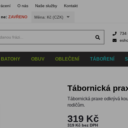
rácení
O nás
Naše služby
Kontakt
,
ne:
ZAVŘENO
Měna: Kč (CZK)
734 
esh
BATOHY
OBUV
OBLEČENÍ
TÁBOŘENÍ
Tábornická pra
Tábornická praxe odkrývá kouz
rodičům.
319 Kč
319 Kč bez DPH