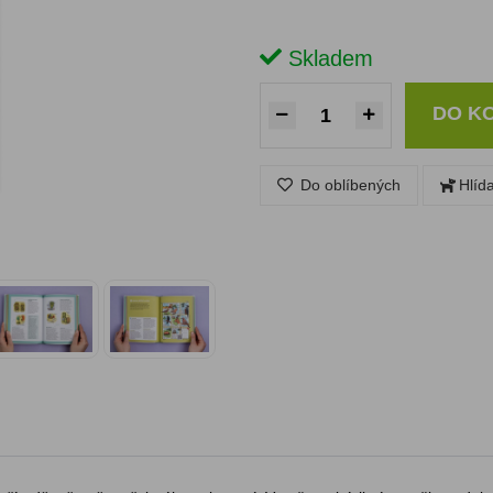
Skladem
DO K
Do oblíbených
Hlíd