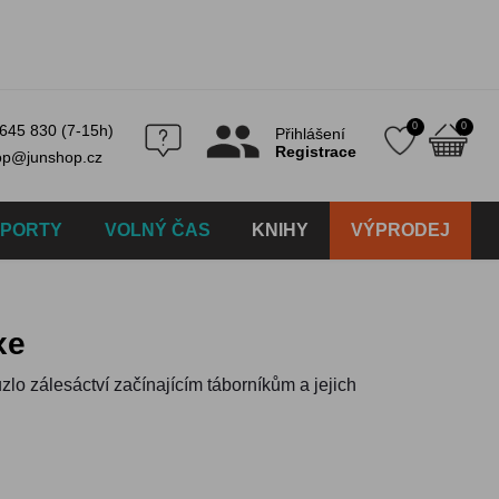
0
0
645 830 (7-15h)
Přihlášení
Registrace
op@junshop.cz
SPORTY
VOLNÝ ČAS
KNIHY
VÝPRODEJ
xe
lo zálesáctví začínajícím táborníkům a jejich