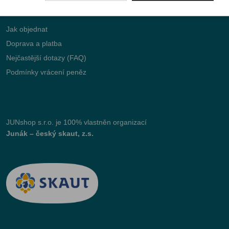
Jak objednat
Doprava a platba
Nejčastější dotazy (FAQ)
Podmínky vrácení peněz
JUNshop s.r.o.
je 100% vlastněn organizací
Junák – český skaut, z.s.