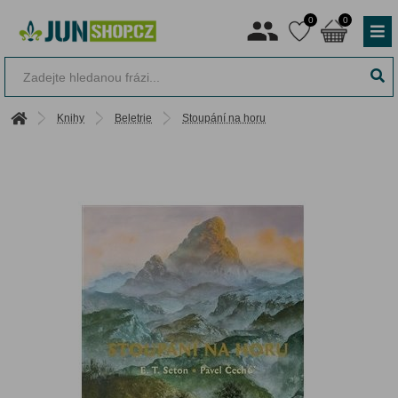
0
0
Knihy
Beletrie
Stoupání na horu