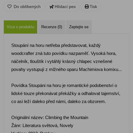
Do oblíbených
Hlídací pes
Tisk
Více o produktu
Recenze (0)
Zeptejte se
Stoupání na horu netřeba představovat, každý
woodcrafter zná tuto povídku nazpaměť. Vysoká hora,
náčelník, tlouštík i vytáhlý krásný chlapec vznešené
povahy vystupují z mlžného oparu Machimiova komixu...
Povídka Stoupáni na horu je romantické podobenství o
lidské touze překonávat překážky a odhalovat tajemství,
co asi leží daleko před námi, daleko za obzorem.
Originální název: Climbing the Mountain
Žánr: Literatura světová, Novely