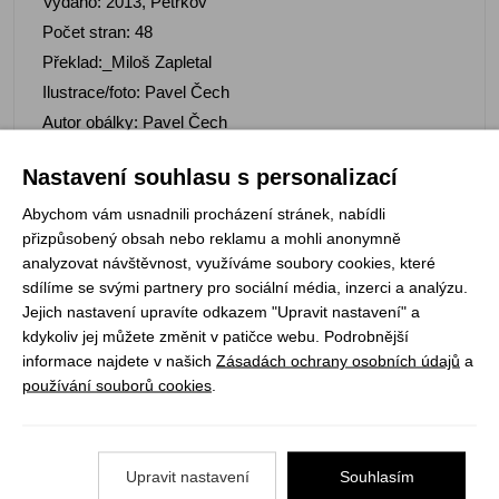
Vydáno: 2013, Petrkov
Počet stran: 48
Překlad:_Miloš Zapletal
Ilustrace/foto: Pavel Čech
Autor obálky: Pavel Čech
Vazba knihy: vázaná
Nastavení souhlasu s personalizací
ISBN: 978-80-87595-17-6
Abychom vám usnadnili procházení stránek, nabídli
přizpůsobený obsah nebo reklamu a mohli anonymně
analyzovat návštěvnost, využíváme soubory cookies, které
sdílíme se svými partnery pro sociální média, inzerci a analýzu.
Registrujte se k odběru newsletteru a už Vám
Jejich nastavení upravíte odkazem "Upravit nastavení" a
nic neunikne
kdykoliv jej můžete změnit v patičce webu. Podrobnější
informace najdete v našich
Zásadách ochrany osobních údajů
a
používání souborů cookies
.
ODEBÍRAT
Upravit nastavení
Souhlasím
Vše o nákupu