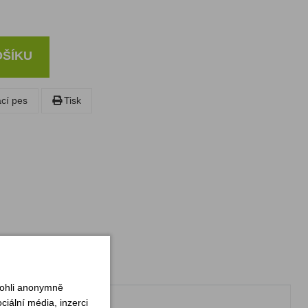
OŠÍKU
ací pes
Tisk
mohli anonymně
iální média, inzerci