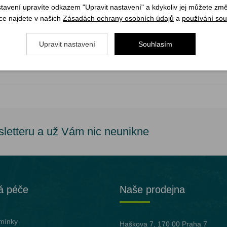
ako naši skauti a skautky.
stavení upravíte odkazem "Upravit nastavení" a kdykoliv jej můžete změ
ce najdete v našich
Zásadách ochrany osobních údajů
a
používání sou
nich zvířátka, ale skautská lilie bude mezi dětmi jistě také oblíbeným 
Upravit nastavení
Souhlasím
ateriál na nábory nebo dárek.
sletteru a už Vám nic neunikne
á péče
Naše prodejna
mínky
Haškova 7, 170 00 Praha 7