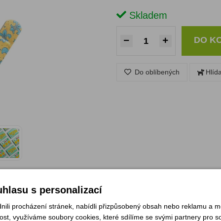
Skladem
DO K
Do oblíbených
Hlíd
hlasu s personalizací
li procházení stránek, nabídli přizpůsobený obsah nebo reklamu a 
st, využíváme soubory cookies, které sdílíme se svými partnery pro soc