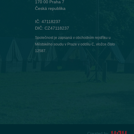
170 00 Praha 7
Česká republika
IČ: 47118237
DIČ: CZ47118237
Společnost je zapsaná v obchodním rejstříku u
Městského soudu v Praze v oddílu C, vložce číslo
12587.
Created by