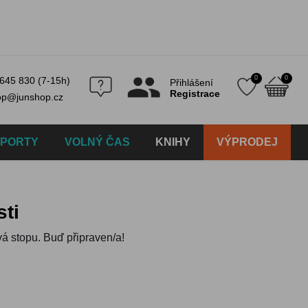
0
0
645 830 (7-15h)
Přihlášení
Registrace
op@junshop.cz
SPORTY
VOLNÝ ČAS
KNIHY
VÝPRODEJ
sti
á stopu. Buď připraven/a!