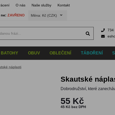
rácení
O nás
Naše služby
Kontakt
,
ne:
ZAVŘENO
Měna: Kč (CZK)
734 
esh
BATOHY
OBUV
OBLEČENÍ
TÁBOŘENÍ
tské náplasti
Skautské nápla
Dobrodružství, které zanecháv
55 Kč
45 Kč bez DPH