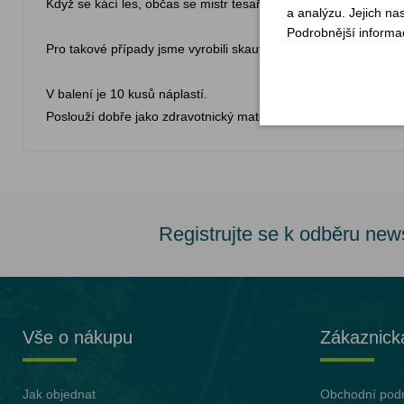
Když se kácí les, občas se mistr tesař utne! A to i velcí mistři j
a analýzu. Jejich na
Podrobnější informa
Pro takové případy jsme vyrobili skautské náplasti. Nejsou na 
V balení je 10 kusů náplastí.
Poslouží dobře jako zdravotnický materiál i jako propagační m
Registrujte se k odběru new
Vše o nákupu
Zákaznick
Jak objednat
Obchodní pod