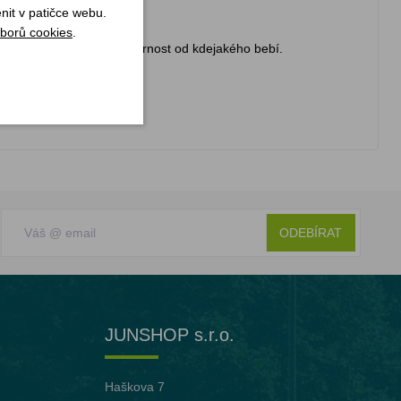
nit v patičce webu.
borů cookies
.
motivem, který odvede pozornost od kdejakého bebí.
ODEBÍRAT
JUNSHOP s.r.o.
Haškova 7