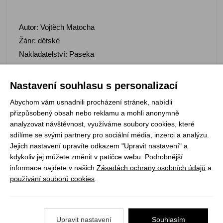
Autor: Vojtěch Matocha
Žánr: dětské
Nakladatelství: Paseka
Počet stran: 260
Rok vydání: 2020
Nastavení souhlasu s personalizací
Abychom vám usnadnili procházení stránek, nabídli
přizpůsobený obsah nebo reklamu a mohli anonymně
analyzovat návštěvnost, využíváme soubory cookies, které
sdílíme se svými partnery pro sociální média, inzerci a analýzu.
Jejich nastavení upravíte odkazem "Upravit nastavení" a
Registrujte se k odběru newsletteru a už Vám
kdykoliv jej můžete změnit v patičce webu. Podrobnější
nic neunikne
informace najdete v našich
Zásadách ochrany osobních údajů
a
používání souborů cookies
.
ODEBÍRAT
Upravit nastavení
Souhlasím