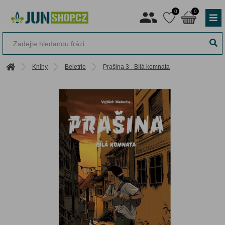
0
0
Knihy
Beletrie
Prašina 3 - Bílá komnata