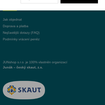
Vše o nákupu
Jak objednat
Doprava a platba
Nejčastější dotazy (FAQ)
Podmínky vrácení peněz
JUNshop s.r.o.
je 100% vlastněn organizací
Junák – český skaut, z.s.