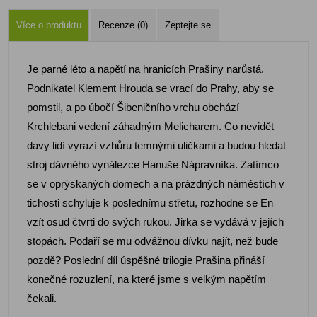
Více o produktu
Recenze (0)
Zeptejte se
Je parné léto a napětí na hranicích Prašiny narůstá.
Podnikatel Klement Hrouda se vrací do Prahy, aby se
pomstil, a po úbočí Šibeničního vrchu obchází
Krchlebani vedení záhadným Melicharem. Co nevidět
davy lidí vyrazí vzhůru temnými uličkami a budou hledat
stroj dávného vynálezce Hanuše Nápravníka. Zatímco
se v oprýskaných domech a na prázdných náměstích v
tichosti schyluje k poslednímu střetu, rozhodne se En
vzít osud čtvrti do svých rukou. Jirka se vydává v jejích
stopách. Podaří se mu odvážnou dívku najít, než bude
pozdě? Poslední díl úspěšné trilogie Prašina přináší
konečné rozuzlení, na které jsme s velkým napětím
čekali.