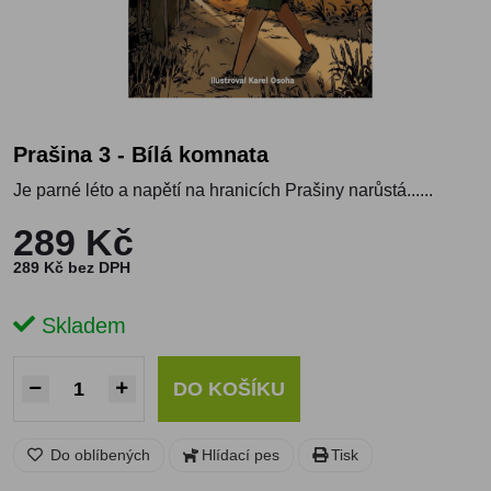
Prašina 3 - Bílá komnata
Je parné léto a napětí na hranicích Prašiny narůstá......
289 Kč
289 Kč bez DPH
Skladem
DO KOŠÍKU
Do oblíbených
Hlídací pes
Tisk