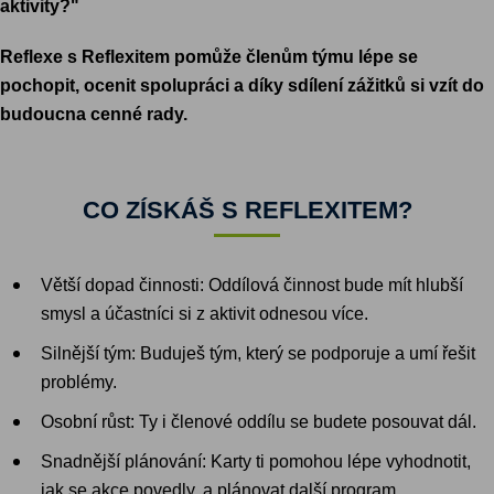
aktivity?"
Reflexe s Reflexitem pomůže členům týmu lépe se
pochopit, ocenit spolupráci a díky sdílení zážitků si vzít do
budoucna cenné rady.
CO ZÍSKÁŠ S REFLEXITEM?
Větší dopad činnosti: Oddílová činnost bude mít hlubší
smysl a účastníci si z aktivit odnesou více.
Silnější tým: Buduješ tým, který se podporuje a umí řešit
problémy.
Osobní růst: Ty i členové oddílu se budete posouvat dál.
Snadnější plánování: Karty ti pomohou lépe vyhodnotit,
jak se akce povedly, a plánovat další program.