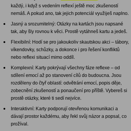
každý, i když s vedením reflexí ještě moc zkušeností
nemáš. A pokud ano, tak jejich potenciál využiješ naplno.
Jasný a srozumitelný: Otázky na kartách jsou napsané
tak, aby šly rovnou k věci. Prostě vytáhneš kartu a jedeš.
Flexibilní: Hodí se pro jakoukoliv skautskou akci – tábory,
víkendovky, schůzky, a dokonce i pro řešení konfliktů
nebo reflexi situací mimo oddíl.
Komplexní: Karty pokrývají všechny fáze reflexe – od
sdílení emocí až po stanovení cílů do budoucna. Jsou
rozděleny do čtyř oblastí: odvětrání emocí, popis děje,
zobecnění zkušeností a ponaučení pro příště. Vybereš si
prostě otázky, které ti sedí nejvíce.
Interaktivní: Karty podporují otevřenou komunikaci a
dávají prostor každému, aby řekl svůj názor a popsal, co
prožíval.