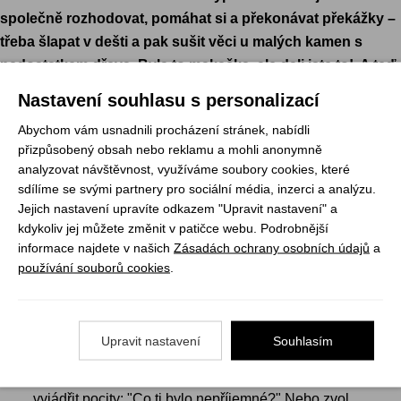
společně rozhodovat, pomáhat si a překonávat překážky –
třeba šlapat v dešti a pak sušit věci u malých kamen s
nedostatkem dřeva. Byla to makačka, ale dali jste to! A teď
je čas na reflexi. S Reflexitem otevřeš diskuzi a zjistíš, jak to
Nastavení souhlasu s personalizací
každý prožíval, jestli věděl, co má dělat, a hlavně – co si z
Abychom vám usnadnili procházení stránek, nabídli
toho vzít pro příště.
přizpůsobený obsah nebo reklamu a mohli anonymně
analyzovat návštěvnost, využíváme soubory cookies, které
sdílíme se svými partnery pro sociální média, inzerci a analýzu.
Jejich nastavení upravíte odkazem "Upravit nastavení" a
JAK NA TO S REFLEXITEM?
kdykoliv jej můžete změnit v patičce webu. Podrobnější
informace najdete v našich
Zásadách ochrany osobních údajů
a
používání souborů cookies
.
Začátek reflexe: Vyber pár karet, které se ti hodí. Pro
odlehčený začátek vytáhni třeba kartu: "Co tě nejvíce
pobavilo?" Pošli ji kolem kruhu a nechť každý sdílí nějaký
Upravit nastavení
Souhlasím
zážitek. Uvolní se atmosféra a lidé se otevřou.
Prostor pro emoce: Teď můžeš zkusit kartu, která pomůže
vyjádřit pocity: "Co ti bylo nepříjemné?" Nebo zvol