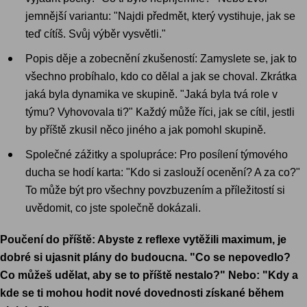
jemnější variantu: "Najdi předmět, který vystihuje, jak se
teď cítíš. Svůj výběr vysvětli."
Popis děje a zobecnění zkušeností: Zamyslete se, jak to
všechno probíhalo, kdo co dělal a jak se choval. Zkrátka
jaká byla dynamika ve skupině. "Jaká byla tvá role v
týmu? Vyhovovala ti?" Každý může říci, jak se cítil, jestli
by příště zkusil něco jiného a jak pomohl skupině.
Společné zážitky a spolupráce: Pro posílení týmového
ducha se hodí karta: "Kdo si zaslouží ocenění? A za co?"
To může být pro všechny povzbuzením a příležitostí si
uvědomit, co jste společně dokázali.
Poučení do příště: Abyste z reflexe vytěžili maximum, je
dobré si ujasnit plány do budoucna. "Co se nepovedlo?
Co můžeš udělat, aby se to příště nestalo?" Nebo: "Kdy a
kde se ti mohou hodit nové dovednosti získané během