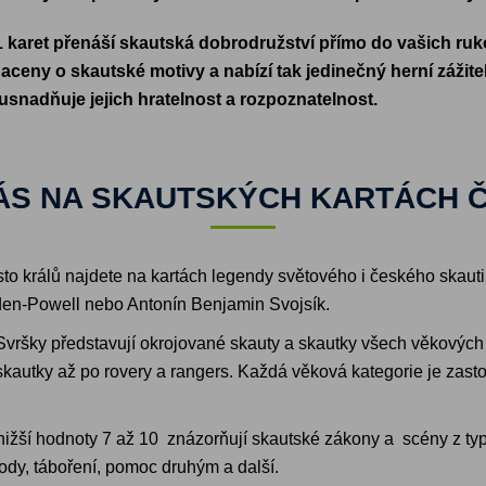
 1 karet přenáší skautská dobrodružství přímo do vašich ruko
aceny o skautské motivy a nabízí tak jedinečný herní zážitek
 usnadňuje jejich hratelnost a rozpoznatelnost.
ÁS NA SKAUTSKÝCH KARTÁCH 
to králů najdete na kartách legendy světového i českého skauti
aden-Powell nebo Antonín Benjamin Svojsík.
 Svršky představují okrojované skauty a skautky všech věkových k
skautky až po rovery a rangers. Každá věková kategorie je zas
nižší hodnoty 7 až 10 znázorňují skautské zákony a scény z ty
rody, táboření, pomoc druhým a další.