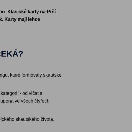
u. Klasické karty na Prší
. Karty mají lehce
ČEKÁ?
ngu, které formovaly skautské
ategorií - od vlčat a
toupena ve všech čtyřech
pického skautského života,