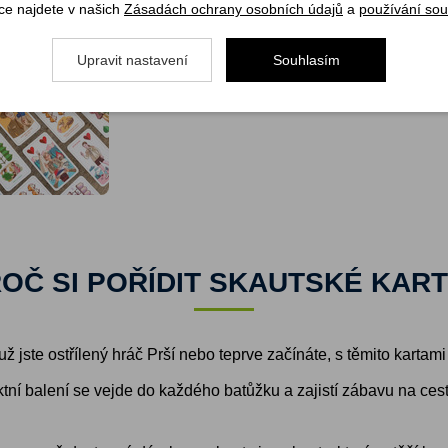
ce najdete v našich
Zásadách ochrany osobních údajů
a
používání sou
Upravit nastavení
Souhlasím
OČ SI POŘÍDIT SKAUTSKÉ KAR
ž jste ostřílený hráč Prší nebo teprve začínáte, s těmito kartam
tní balení se vejde do každého batůžku a zajistí zábavu na ces