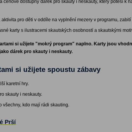
 a cenově dostupný dárek pro skauty i neskauty, který potěší k
á aktivita pro děti v oddíle na vyplnění mezery v programu, zabi
rásné karty s ilustracemi skautských osobností a skautskými moti
 kartami si užijete "mokrý program" naplno. Karty jsou vho
 jako dárek pro skauty i neskauty.
tami si užijete spoustu zábavy
lší karetní hry.
o skauty i neskauty.
 všechny, kdo mají rádi skauting.
é Prší