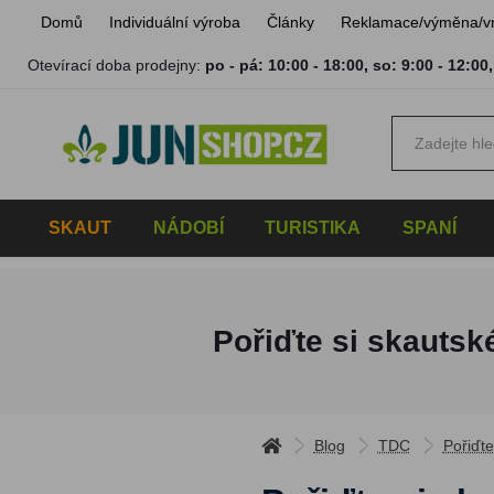
Domů
Individuální výroba
Články
Reklamace/výměna/v
Otevírací doba prodejny:
po - pá: 10:00 - 18:00
,
so: 9:00 - 12:00
SKAUT
NÁDOBÍ
TURISTIKA
SPANÍ
Pořiďte si skautsk
Blog
TDC
Pořiďte