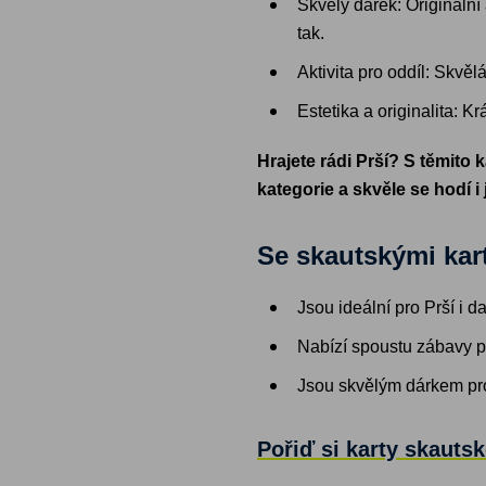
Skvělý dárek: Originální
tak.
Aktivita pro oddíl: Skvěl
Estetika a originalita: K
Hrajete rádi Prší? S těmito
kategorie a skvěle se hodí i
Se skautskými kar
Jsou ideální pro Prší i da
Nabízí spoustu zábavy pr
Jsou skvělým dárkem pro
Pořiď si karty skautsk