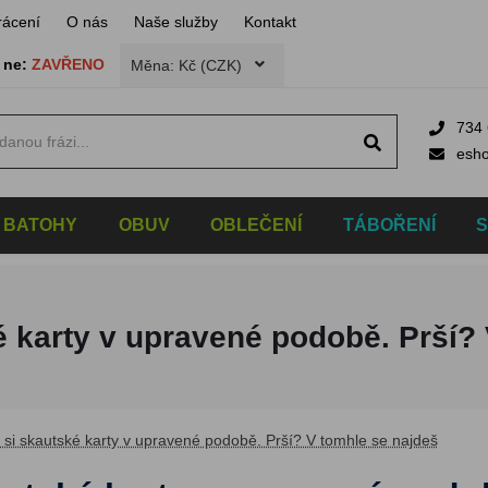
rácení
O nás
Naše služby
Kontakt
,
ne:
ZAVŘENO
Měna: Kč (CZK)
734 
esh
BATOHY
OBUV
OBLEČENÍ
TÁBOŘENÍ
é karty v upravené podobě. Prší?
 si skautské karty v upravené podobě. Prší? V tomhle se najdeš