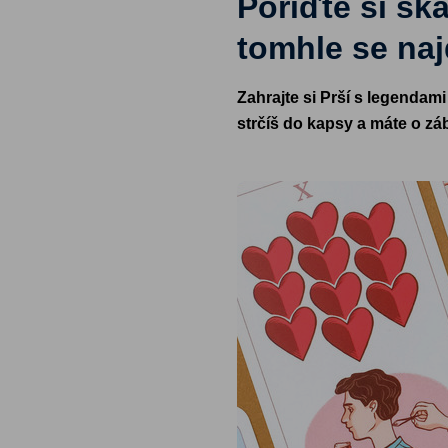
Pořiďte si sk
tomhle se na
Zahrajte si Prší s legendam
strčíš do kapsy a máte o z