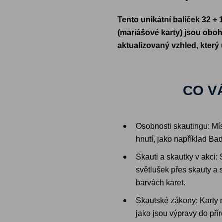
Tento unikátní balíček 32 +
(mariášové karty) jsou oboh
aktualizovaný vzhled, který
CO V
Osobnosti skautingu: Mís
hnutí, jako například B
Skauti a skautky v akci:
světlušek přes skauty a 
barvách karet.
Skautské zákony: Karty 
jako jsou výpravy do pří