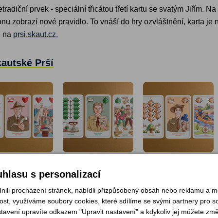
tradiční prvek - speciální třicátou třetí kartu se svatým Jiřím. N
u zobrazí nové pravidlo. To vnáší do hry ozvláštnění, karta je n
é na
prsi.skaut.cz.
kautské Prší
hlasu s personalizací
li procházení stránek, nabídli přizpůsobený obsah nebo reklamu a 
st, využíváme soubory cookies, které sdílíme se svými partnery pro soc
stavení upravíte odkazem "Upravit nastavení" a kdykoliv jej můžete změ