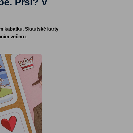
bě. Prší? V
ém kabátku. Skautské karty
mním večeru.