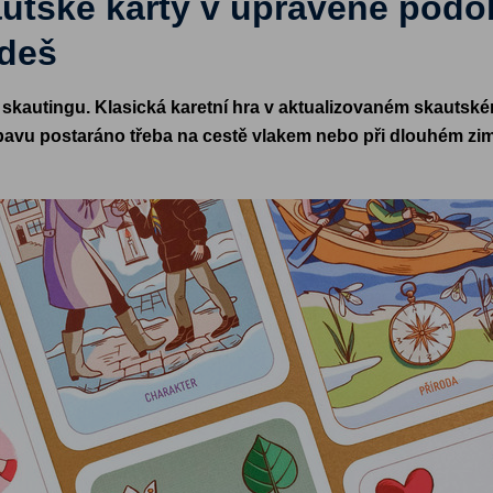
autské karty v upravené podo
jdeš
i skautingu. Klasická karetní hra v aktualizovaném skautsk
ábavu postaráno třeba na cestě vlakem nebo při dlouhém zi