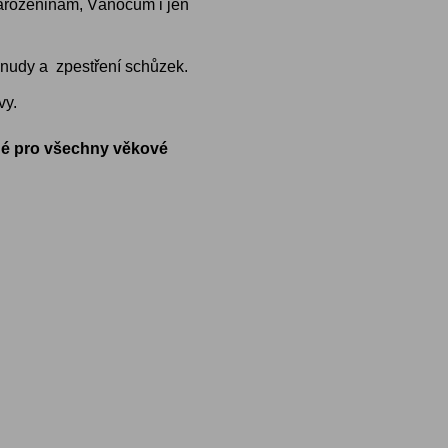
 narozeninám, Vánocům i jen
tí nudy a zpestření schůzek.
vy.
dné pro všechny věkové