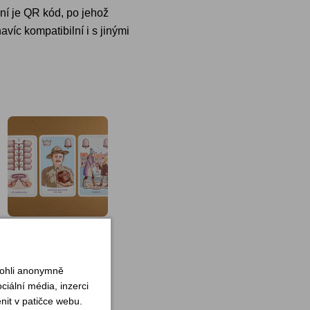
a ní je QR kód, po jehož
avíc kompatibilní i s jinými
mohli anonymně
iální média, inzerci
nit v patičce webu.