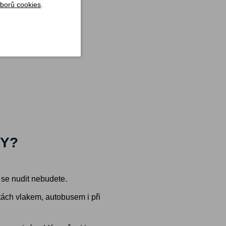
borů cookies
.
TY?
i se nudit nebudete.
tách vlakem, autobusem i při