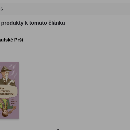
26
é produkty k tomuto článku
autské Prší