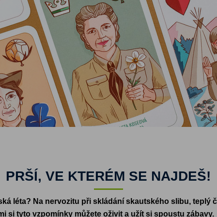
PRŠÍ, VE KTERÉM SE NAJDEŠ!
ká léta? Na nervozitu při skládání skautského slibu, teplý č
 si tyto vzpomínky můžete oživit a užít si spoustu zábavy.