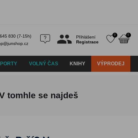
0
0
645 830 (7-15h)
Přihlášení
Registrace
op@junshop.cz
SPORTY
VOLNÝ ČAS
KNIHY
VÝPRODEJ
 V tomhle se najdeš