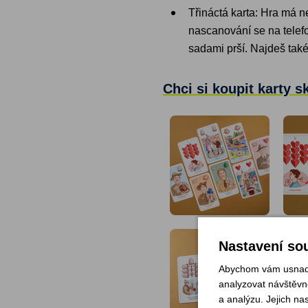
Třináctá karta: Hra má ne
nascanování se na telefon
sadami prší. Najdeš tak
Chci si koupit karty s
Nastavení sou
Abychom vám usnadni
analyzovat návštěvno
a analýzu. Jejich na