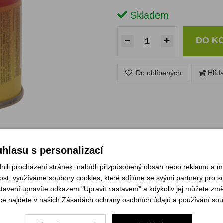
Skladem
DO K
Do oblíbených
Hlíd
hlasu s personalizací
li procházení stránek, nabídli přizpůsobený obsah nebo reklamu a 
st, využíváme soubory cookies, které sdílíme se svými partnery pro soc
stavení upravíte odkazem "Upravit nastavení" a kdykoliv jej můžete změ
ce najdete v našich
Zásadách ochrany osobních údajů
a
používání sou