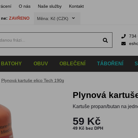
rácení
O nás
Naše služby
Kontakt
,
ne:
ZAVŘENO
Měna: Kč (CZK)
734 
esh
BATOHY
OBUV
OBLEČENÍ
TÁBOŘENÍ
Plynová kartuše elico Tech 190g
Plynová kartuš
Kartuše propan/butan na jedno
59 Kč
49 Kč bez DPH