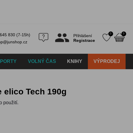
0
0
645 830 (7-15h)
Přihlášení
Registrace
op@junshop.cz
SPORTY
VOLNÝ ČAS
KNIHY
VÝPRODEJ
e elico Tech 190g
 použití.