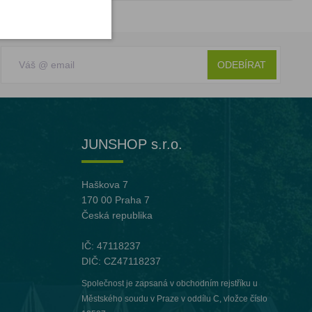
ODEBÍRAT
JUNSHOP s.r.o.
Haškova 7
170 00 Praha 7
Česká republika
IČ: 47118237
DIČ: CZ47118237
Společnost je zapsaná v obchodním rejstříku u
Městského soudu v Praze v oddílu C, vložce číslo