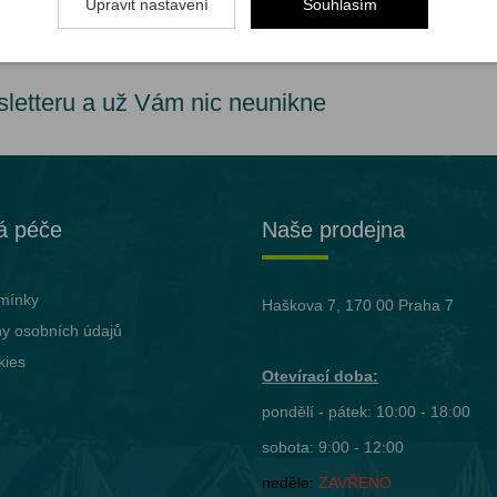
Upravit nastavení
Souhlasím
sletteru a už Vám nic neunikne
á péče
Naše prodejna
mínky
Haškova 7, 170 00 Praha 7
y osobních údajů
kies
Otevírací doba:
pondělí - pátek: 10:00 - 18:00
sobota: 9:00 - 12:00
neděle:
ZAVŘENO