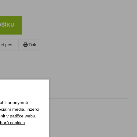
OŠÍKU
ací pes
Tisk
mohli anonymně
iální média, inzerci
nit v patičce webu.
borů cookies
.