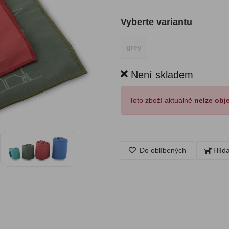
Vyberte variantu
grey
Není skladem
Toto zboží aktuálně
nelze obj
Do oblíbených
Hlíd