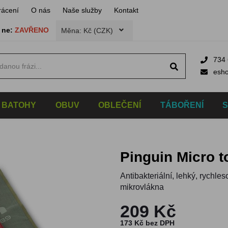
rácení
O nás
Naše služby
Kontakt
,
ne:
ZAVŘENO
Měna: Kč (CZK)
734 
esh
BATOHY
OBUV
OBLEČENÍ
TÁBOŘENÍ
Pinguin Micro 
Antibakteriální, lehký, rychl
mikrovlákna
209 Kč
173 Kč bez DPH