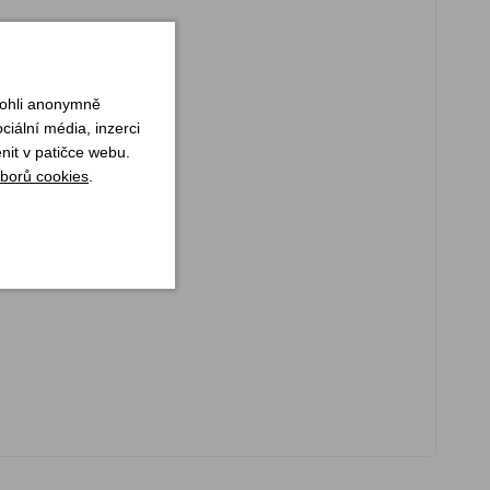
mohli anonymně
iální média, inzerci
nit v patičce webu.
borů cookies
.