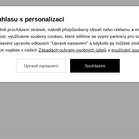
jemného mikrovlákna.
hlasu s personalizací
li procházení stránek, nabídli přizpůsobený obsah nebo reklamu a 
st, využíváme soubory cookies, které sdílíme se svými partnery pro soc
stavení upravíte odkazem "Upravit nastavení" a kdykoliv jej můžete změ
chodu.
ce najdete v našich
Zásadách ochrany osobních údajů
a
používání sou
Upravit nastavení
Souhlasím