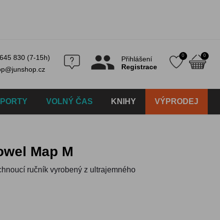
0
0
645 830 (7-15h)
Přihlášení
Registrace
op@junshop.cz
SPORTY
VOLNÝ ČAS
KNIHY
VÝPRODEJ
towel Map M
eschnoucí ručník vyrobený z ultrajemného