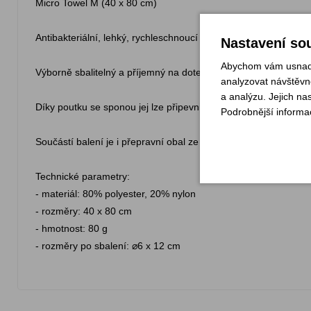
Micro Towel M (40 x 80 cm)
Antibakteriální, lehký, rychleschnoucí ručník vyrobený z ultra
Nastavení sou
Abychom vám usnadni
Výborně sbalitelný a příjemný na dotek.
analyzovat návštěvno
a analýzu. Jejich na
Díky poutku se sponou jej lze připevnit na batoh a sušit za po
Podrobnější informa
Součástí balení je i přepravní obal ze síťoviny
Technické parametry:
- materiál: 80% polyester, 20% nylon
- rozměry: 40 x 80 cm
- hmotnost: 80 g
- rozměry po sbalení: ⌀6 x 12 cm