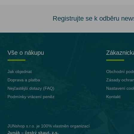
Registrujte se k odběru new
Vše o nákupu
Zákaznick
Jak objednat
Obchodní pod
Doprava a platba
Zásady ochran
Nejčastější dotazy (FAQ)
Nastavení coo
Podmínky vrácení peněz
Kontakt
JUNshop s.r.o.
je 100% vlastněn organizací
Junák – český skaut, z.s.