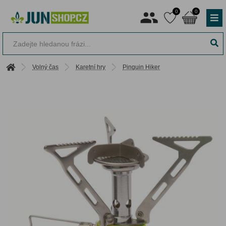
0
0
Volný čas
Karetní hry
Pinguin Hiker