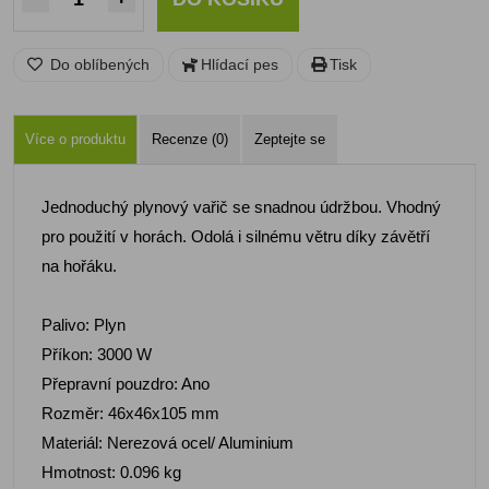
Do oblíbených
Hlídací pes
Tisk
Více o produktu
Recenze (0)
Zeptejte se
Jednoduchý plynový vařič se snadnou údržbou. Vhodný
pro použití v horách. Odolá i silnému větru díky závětří
na hořáku.
Palivo: Plyn
Příkon: 3000 W
Přepravní pouzdro: Ano
Rozměr: 46x46x105 mm
Materiál: Nerezová ocel/ Aluminium
Hmotnost: 0.096 kg