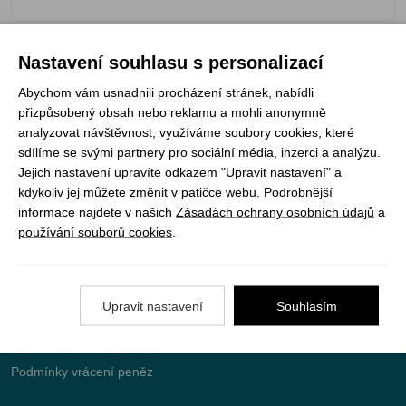
Nastavení souhlasu s personalizací
Registrujte se k odběru newsletteru a už Vám
Abychom vám usnadnili procházení stránek, nabídli
nic neunikne
přizpůsobený obsah nebo reklamu a mohli anonymně
analyzovat návštěvnost, využíváme soubory cookies, které
sdílíme se svými partnery pro sociální média, inzerci a analýzu.
ODEBÍRAT
Jejich nastavení upravíte odkazem "Upravit nastavení" a
kdykoliv jej můžete změnit v patičce webu. Podrobnější
informace najdete v našich
Zásadách ochrany osobních údajů
a
používání souborů cookies
.
Vše o nákupu
Jak objednat
Upravit nastavení
Souhlasím
Doprava a platba
Nejčastější dotazy (FAQ)
Podmínky vrácení peněz