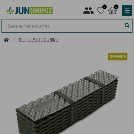
0
0
Pinguin Fold L Alu Silver
NOVINKA