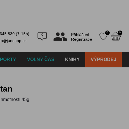
0
0
645 830 (7-15h)
Přihlášení
Registrace
op@junshop.cz
SPORTY
VOLNÝ ČAS
KNIHY
VÝPRODEJ
itan
o hmotnosti 45g