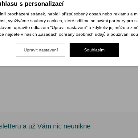
 své velikosti je vhodný pro minimalistické hrnce menších rozměrů a hrn
hlasu s personalizací
li procházení stránek, nabídli přizpůsobený obsah nebo reklamu a 
 vysokou odolnost vůči větru.
st, využíváme soubory cookies, které sdílíme se svými partnery pro soc
stavení upravíte odkazem "Upravit nastavení" a kdykoliv jej můžete změ
nou vyráběných hrnců včetně našich nejprodávanějších Solo a jejich 
ce najdete v našich
Zásadách ochrany osobních údajů
a
používání sou
Upravit nastavení
Souhlasím
sletteru a už Vám nic neunikne