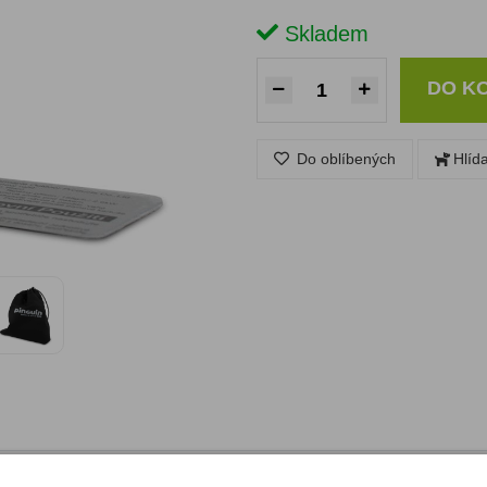
Skladem
DO K
Do oblíbených
Hlíd