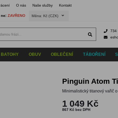
rácení
O nás
Naše služby
Kontakt
,
ne:
ZAVŘENO
Měna: Kč (CZK)
734 
esh
BATOHY
OBUV
OBLEČENÍ
TÁBOŘENÍ
Pinguin Atom T
Minimalistický titanový vařič 
1 049 Kč
867 Kč bez DPH