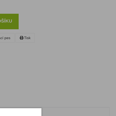
OŠÍKU
ací pes
Tisk