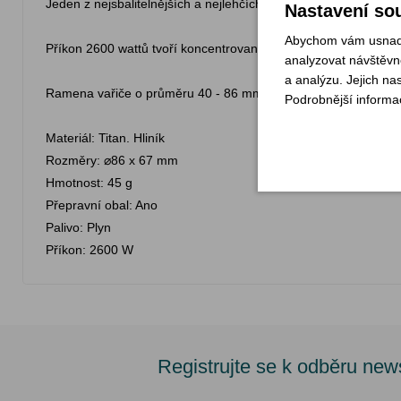
Jeden z nejsbalitelnějších a nejlehčích plynových vařičů. Díky
Nastavení sou
Abychom vám usnadni
Příkon 2600 wattů tvoří koncentrovaný přímý plamen, který má
analyzovat návštěvno
a analýzu. Jejich na
Ramena vařiče o průměru 40 - 86 mm jsou kompatibilní s větši
Podrobnější informa
Materiál: Titan. Hliník
Rozměry: ⌀86 x 67 mm
Hmotnost: 45 g
Přepravní obal: Ano
Palivo: Plyn
Příkon: 2600 W
Registrujte se k odběru new