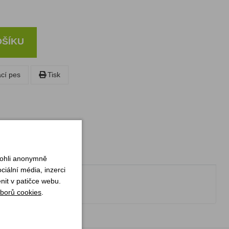
OŠÍKU
ací pes
Tisk
mohli anonymně
iální média, inzerci
nit v patičce webu.
borů cookies
.