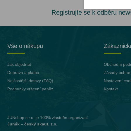
Registrujte se k odběru new
Vše o nákupu
Zákaznick
Jak objednat
Obchodní pod
Doprava a platba
Zásady ochran
Nejčastější dotazy (FAQ)
Nastavení coo
Podmínky vrácení peněz
Kontakt
JUNshop s.r.o.
je 100% vlastněn organizací
Junák – český skaut, z.s.