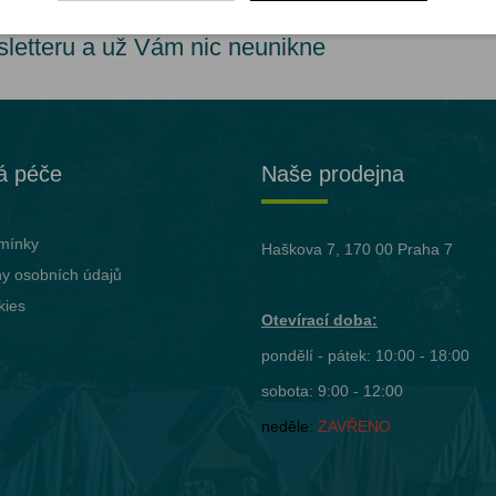
sletteru a už Vám nic neunikne
á péče
Naše prodejna
mínky
Haškova 7, 170 00 Praha 7
y osobních údajů
kies
Otevírací doba:
pondělí - pátek: 10:00 - 18:00
sobota: 9:00 - 12:00
neděle:
ZAVŘENO