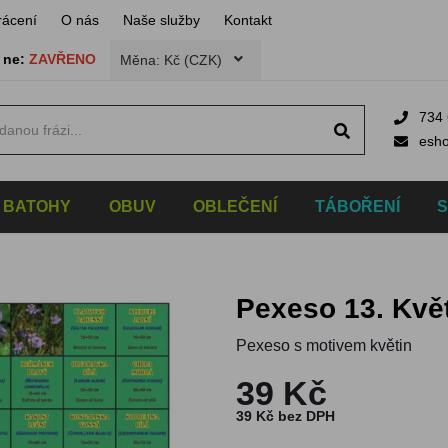
rácení
O nás
Naše služby
Kontakt
,
ne:
ZAVŘENO
Měna: Kč (CZK)
734 
esh
BATOHY
OBUV
OBLEČENÍ
TÁBOŘENÍ
Pexeso 13. Kvě
Pexeso s motivem květin
39 Kč
39 Kč bez DPH