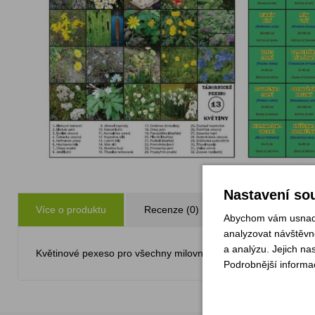
Nastavení sou
Více o produktu
Recenze (0)
Zeptejte se
Abychom vám usnadni
analyzovat návštěvno
a analýzu. Jejich na
Květinové pexeso pro všechny milovníky přírody! Naučte se p
Podrobnější informa