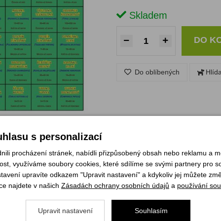
Skladem
DO K
Do oblíbených
Hlíd
hlasu s personalizací
li procházení stránek, nabídli přizpůsobený obsah nebo reklamu a 
st, využíváme soubory cookies, které sdílíme se svými partnery pro soc
stavení upravíte odkazem "Upravit nastavení" a kdykoliv jej můžete změ
oznávat květiny zábavnou formou.
ce najdete v našich
Zásadách ochrany osobních údajů
a
používání sou
Upravit nastavení
Souhlasím