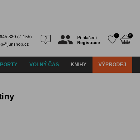
0
0
645 830 (7-15h)
Přihlášení
Registrace
op@junshop.cz
SPORTY
VOLNÝ ČAS
KNIHY
VÝPRODEJ
tiny