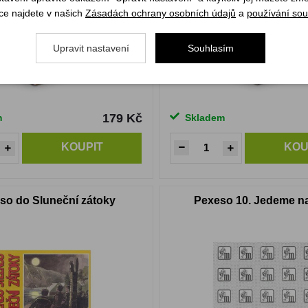
ce najdete v našich
Zásadách ochrany osobních údajů
a
používání sou
Upravit nastavení
Souhlasím
179 Kč
m
Skladem
KOUPIT
KOU
so do Sluneční zátoky
Pexeso 10. Jedeme na