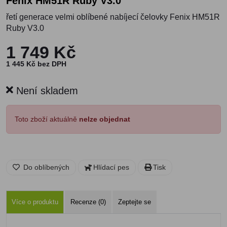
Fenix HM51R Ruby V3.0
řetí generace velmi oblíbené nabíjecí čelovky Fenix HM51R
Ruby V3.0
1 749 Kč
1 445 Kč bez DPH
Není skladem
Toto zboží aktuálně
nelze objednat
Do oblíbených
Hlídací pes
Tisk
Více o produktu
Recenze (0)
Zeptejte se