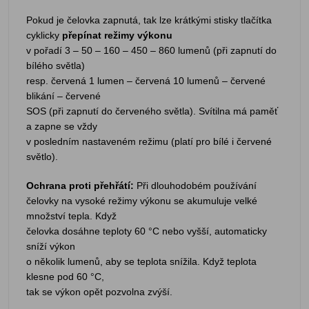
Pokud je čelovka zapnutá, tak lze krátkými stisky tlačítka
cyklicky
přepínat režimy výkonu
v pořadí 3 – 50 – 160 – 450 – 860 lumenů (při zapnutí do
bílého světla)
resp. červená 1 lumen – červená 10 lumenů – červené
blikání – červené
SOS (při zapnutí do červeného světla). Svítilna má paměť
a zapne se vždy
v posledním nastaveném režimu (platí pro bílé i červené
světlo).
Ochrana proti přehřátí:
Při dlouhodobém používání
čelovky na vysoké režimy výkonu se akumuluje velké
množství tepla. Když
čelovka dosáhne teploty 60 °C nebo vyšší, automaticky
sníží výkon
o několik lumenů, aby se teplota snížila. Když teplota
klesne pod 60 °C,
tak se výkon opět pozvolna zvýší.