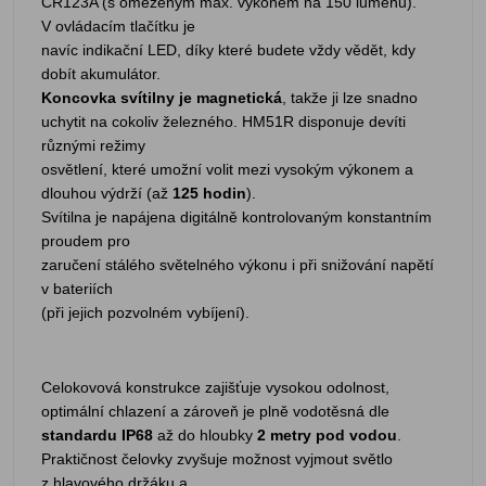
CR123A (s omezeným max. výkonem na 150 lumenů).
V ovládacím tlačítku je
navíc indikační LED, díky které budete vždy vědět, kdy
dobít akumulátor.
Koncovka svítilny je magnetická
, takže ji lze snadno
uchytit na cokoliv železného. HM51R disponuje devíti
různými režimy
osvětlení, které umožní volit mezi vysokým výkonem a
dlouhou výdrží (až
125 hodin
).
Svítilna je napájena digitálně kontrolovaným konstantním
proudem pro
zaručení stálého světelného výkonu i při snižování napětí
v bateriích
(při jejich pozvolném vybíjení).
Celokovová konstrukce zajišťuje vysokou odolnost,
optimální chlazení a zároveň je plně vodotěsná dle
standardu IP68
až do hloubky
2 metry pod vodou
.
Praktičnost čelovky zvyšuje možnost vyjmout světlo
z hlavového držáku a