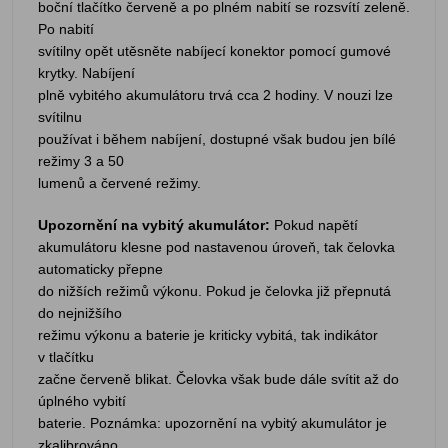
boční tlačítko červeně a po plném nabití se rozsvítí zeleně.
Po nabití
svítilny opět utěsněte nabíjecí konektor pomocí gumové
krytky. Nabíjení
plně vybitého akumulátoru trvá cca 2 hodiny. V nouzi lze
svítilnu
používat i během nabíjení, dostupné však budou jen bílé
režimy 3 a 50
lumenů a červené režimy.
Upozornění na vybitý akumulátor:
Pokud napětí
akumulátoru klesne pod nastavenou úroveň, tak čelovka
automaticky přepne
do nižších režimů výkonu. Pokud je čelovka již přepnutá
do nejnižšího
režimu výkonu a baterie je kriticky vybitá, tak indikátor
v tlačítku
začne červeně blikat. Čelovka však bude dále svítit až do
úplného vybití
baterie. Poznámka: upozornění na vybitý akumulátor je
zkalibrováno