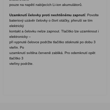
pouze na napětí nabíjecích Li-ion akumulátorů.
Uzamknutí čelovky proti nechtěnému zapnutí
: Povolte
bateriový uzávěr čelovky o čtvrt otáčky, přeruší se tím
elektrický
kontakt a čelovku nelze zapnout. Tlačítko lze uzamknout i
elektronicky –
při vypnuté čelovce podržte tlačítko stisknuté po dobu 3
vteřin. Po
uzamknutí svítilna červeně zabliká. Pro odemknutí opět
tlačítko 3
vteřiny podržte.