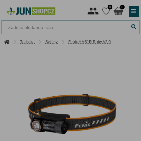
0
0
Turistika
Svítilny
Fenix HM51R Ruby V3.0