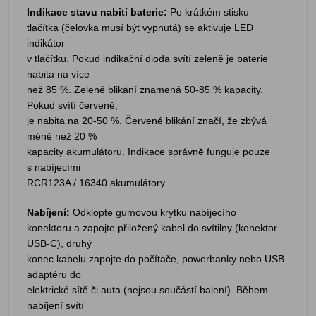
Indikace stavu nabití baterie:
Po krátkém stisku
tlačítka (čelovka musí být vypnutá) se aktivuje LED
indikátor
v tlačítku. Pokud indikační dioda svítí zeleně je baterie
nabita na více
než 85 %. Zelené blikání znamená 50-85 % kapacity.
Pokud svítí červeně,
je nabita na 20-50 %. Červené blikání značí, že zbývá
méně než 20 %
kapacity akumulátoru. Indikace správně funguje pouze
s nabíjecími
RCR123A / 16340 akumulátory.
Nabíjení:
Odklopte gumovou krytku nabíjecího
konektoru a zapojte přiložený kabel do svítilny (konektor
USB-C), druhý
konec kabelu zapojte do počítače, powerbanky nebo USB
adaptéru do
elektrické sítě či auta (nejsou součástí balení). Během
nabíjení svítí