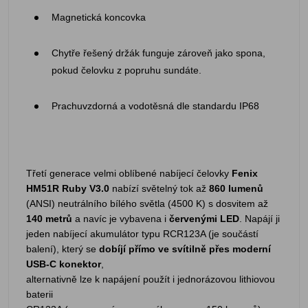
Magnetická koncovka
Chytře řešený držák funguje zároveň jako spona,
pokud čelovku z popruhu sundáte.
Prachuvzdorná a vodotěsná dle standardu IP68
Třetí generace velmi oblíbené nabíjecí čelovky
Fenix
HM51R Ruby V3.0
nabízí světelný tok až
860 lumenů
(ANSI) neutrálního bílého světla (4500 K) s dosvitem až
140 metrů
a navíc je vybavena i
červenými LED
. Napájí ji
jeden nabíjecí akumulátor typu RCR123A (je součástí
balení), který se
dobíjí přímo ve svítilně přes moderní
USB-C konektor
,
alternativně lze k napájení použít i jednorázovou lithiovou
baterii