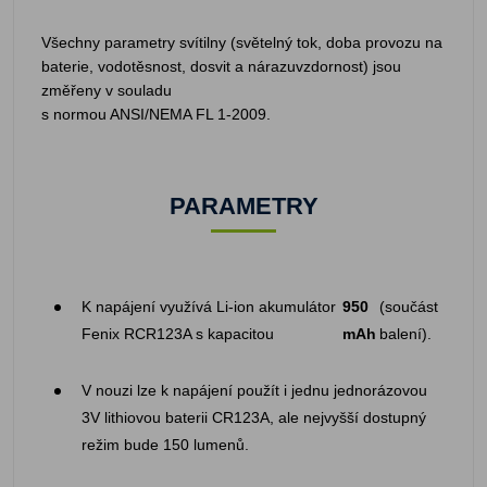
Všechny parametry svítilny (světelný tok, doba provozu na
baterie, vodotěsnost, dosvit a nárazuvzdornost) jsou
změřeny v souladu
s normou ANSI/NEMA FL 1-2009.
PARAMETRY
K napájení využívá Li-ion akumulátor
950
(součást
Fenix RCR123A s kapacitou
mAh
balení).
V nouzi lze k napájení použít i jednu jednorázovou
3V lithiovou baterii CR123A, ale nejvyšší dostupný
režim bude 150 lumenů.