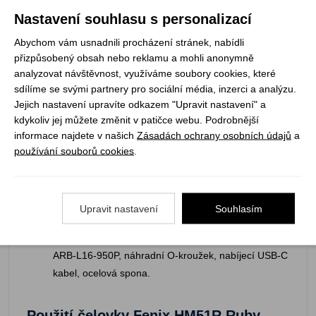
hliníku A6061-T6.
Nastavení souhlasu s personalizací
Odolný těžce poškrábatelný povrch – Type III hard
Abychom vám usnadnili procházení stránek, nabídli
anodized.
přizpůsobený obsah nebo reklamu a mohli anonymně
analyzovat návštěvnost, využíváme soubory cookies, které
sdílíme se svými partnery pro sociální média, inzerci a analýzu.
Prachuvzdorná a vodotěsná dle standardu IP68
Jejich nastavení upravíte odkazem "Upravit nastavení" a
(testováno pod vodou v hloubce 2 metry po dobu 4
kdykoliv jej můžete změnit v patičce webu. Podrobnější
hodin).
informace najdete v našich
Zásadách ochrany osobních údajů
a
používání souborů cookies
.
Nárazuvzdorná pádům z výšky 2 metry.
Kvalitní TIR optika s vysokou propustností světla.
Upravit nastavení
Souhlasím
Součástí balení je čelovka HM51R V3.0, akumulátor
ARB-L16-950P, náhradní O-kroužek, nabíjecí USB-C
kabel, ocelová spona.
Použití čelovky Fenix HM51R Ruby