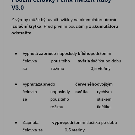
V3.0
Z výroby může být uvnitř svítilny na akumulátoru
černá
izolační krytka
. Před prvním použitím ji
z akumulátoru
odstraňte
.
Vypnutá
zapne
do naposledy
bílého
podržením
čelovka
použitého
světla
tlačítka po dobu
se
režimu
0,5 vteřiny.
Vypnutá
zapne
do
červeného
dvojitým
čelovka
naposledy
světla
rychlým
se
použitého
stiskem
režimu
tlačítka.
Zapnutá
vypne
podržením tlačítka po dobu
čelovka se
0,5 vteřiny.