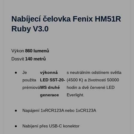
Nabíjecí čelovka Fenix
HM51R
Ruby V3.0
Výkon
860 lumenů
Dosvit
140 metrů
Je
výkonná
s neutrálním odstínem světla
použita
LED SST-20-
(4500 K) a životností 50000
prémiová
WS druhé
hodin a dvě červené LED
generace
Everlight.
Napájení 1xRCR123A nebo 1xCR123A
Nabíjení přes USB-C konektor