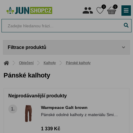
0
0
Filtrace produktů
Oblečení
Kalhoty
Pánské kalhoty
Pánské kalhoty
Nejprodávanější produkty
Warmpeace Galt brown
1.
Pánské odolné kalhoty z materiálu Smile
Skin STRONG
1 339 Kč