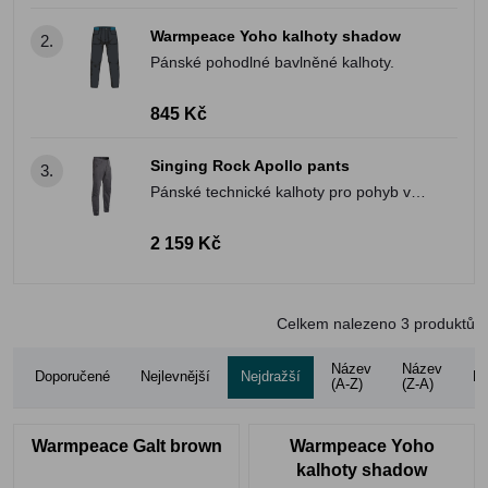
Warmpeace Yoho kalhoty shadow
2.
Pánské pohodlné bavlněné kalhoty.
845 Kč
Singing Rock Apollo pants
3.
Pánské technické kalhoty pro pohyb ve
vertikálním světě i na denní nošení do
práce nebo do školy.
2 159 Kč
Celkem nalezeno
3
produktů
Název
Název
Doporučené
Nejlevnější
Nejdražší
Ho
(A-Z)
(Z-A)
Warmpeace Galt brown
Warmpeace Yoho
kalhoty shadow