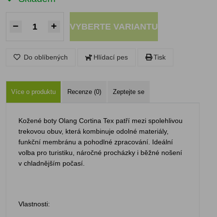
VYBERTE VARIANTU
Do oblíbených
Hlídací pes
Tisk
Více o produktu
Recenze (0)
Zeptejte se
Kožené boty Olang Cortina Tex patří mezi spolehlivou
trekovou obuv, která kombinuje odolné materiály,
funkční membránu a pohodlné zpracování. Ideální
volba pro turistiku, náročné procházky i běžné nošení
v chladnějším počasí.
Vlastnosti: