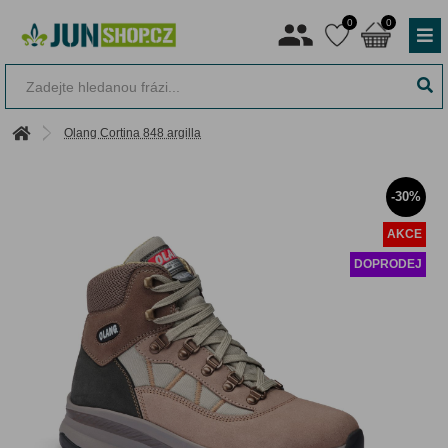
0
0
Olang Cortina 848 argilla
-30%
AKCE
DOPRODEJ