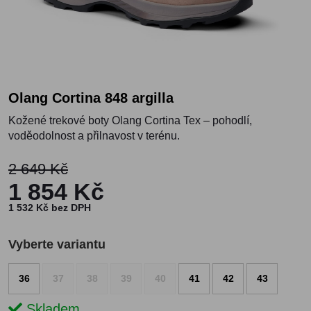
Olang Cortina 848 argilla
Kožené trekové boty Olang Cortina Tex – pohodlí,
voděodolnost a přilnavost v terénu.
2 649 Kč
1 854 Kč
1 532 Kč bez DPH
Vyberte variantu
36
37
38
39
40
41
42
43
Skladem