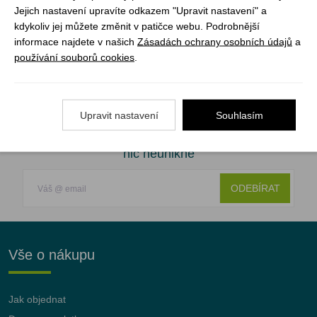
Jejich nastavení upravíte odkazem "Upravit nastavení" a
Olang Cortina Tex jsou boty navržené pro aktivní lidi,
kdykoliv jej můžete změnit v patičce webu. Podrobnější
kteří nechtějí dělat kompromisy mezi komfortem,
informace najdete v našich
Zásadách ochrany osobních údajů
a
funkčností a stylem. Ideální pro výlety do hor, turistiku i
používání souborů cookies
.
každodenní nošení v náročnějších podmínkách.
Upravit nastavení
Souhlasím
Registrujte se k odběru newsletteru a už Vám
nic neunikne
ODEBÍRAT
Vše o nákupu
Jak objednat