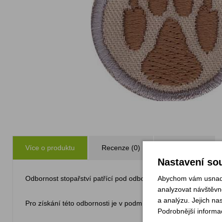
Více o produktu
Recenze (0)
Zeptejte se
Nastavení sou
Abychom vám usnadni
Odbornost stopařství patřící pod odborku Zálesák.
analyzovat návštěvno
a analýzu. Jejich na
Pro získání této odbornosti je v podmínkách například poynat hlas
Podrobnější informa