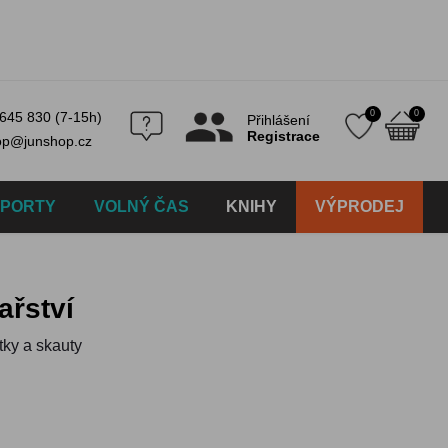
0
0
645 830 (7-15h)
Přihlášení
Registrace
op@junshop.cz
SPORTY
VOLNÝ ČAS
KNIHY
VÝPRODEJ
ařství
tky a skauty