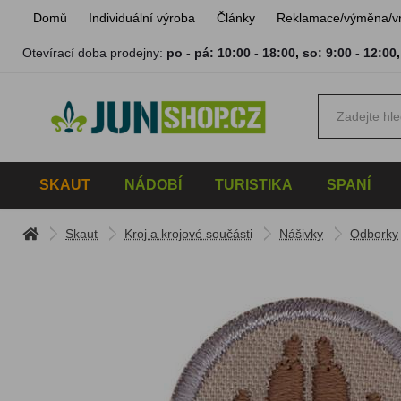
Domů
Individuální výroba
Články
Reklamace/výměna/v
Otevírací doba prodejny:
po - pá: 10:00 - 18:00
,
so: 9:00 - 12:00
SKAUT
NÁDOBÍ
TURISTIKA
SPANÍ
Skaut
Kroj a krojové součásti
Nášivky
Odborky