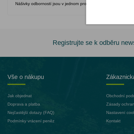
Nášivky odborností jsou v jednom provedení - s jedním lemem
Registrujte se k odběru new
Vše o nákupu
Zákaznick
Jak objednat
Obchodní pod
Doprava a platba
Zásady ochran
Nejčastější dotazy (FAQ)
Nastavení coo
Podmínky vrácení peněz
Kontakt