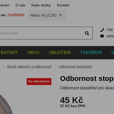
rácení
O nás
Naše služby
Kontakt
,
ne:
ZAVŘENO
Měna: Kč (CZK)
734 
esh
BATOHY
OBUV
OBLEČENÍ
TÁBOŘENÍ
Starší odborky a odbornosti
odbornost stopařství
odbornost stop
Na objednávku
Odbornost stopařství pro skau
45 Kč
37 Kč bez DPH