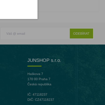
ODEBÍRAT
JUNSHOP s.r.o.
Haškova 7
170 00 Praha 7
Česká republika
IČ: 47118237
DIČ: CZ47118237