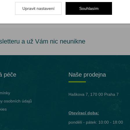
.
Upravit nastavení
Souhlasím
sletteru a už Vám nic neunikne
á péče
Naše prodejna
mínky
Haškova 7, 170 00 Praha 7
y osobních údajů
kies
Otevírací doba:
pondělí - pátek: 10:00 - 18:00