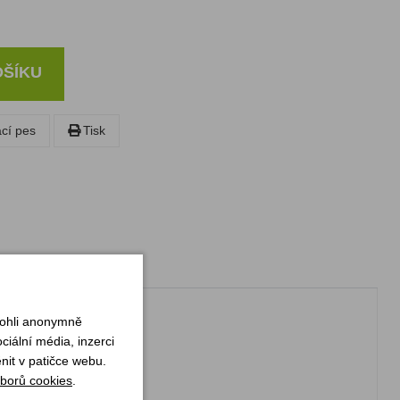
OŠÍKU
ací pes
Tisk
mohli anonymně
iální média, inzerci
nit v patičce webu.
 a další.
borů cookies
.