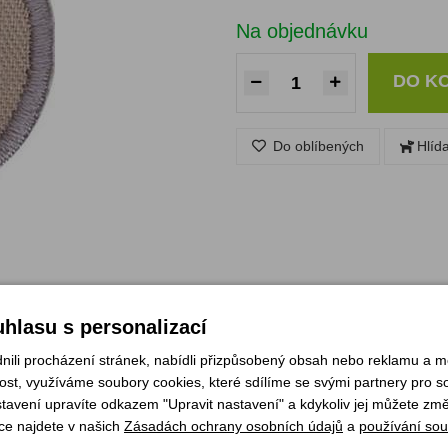
Na objednávku
DO K
Do oblíbených
Hlíd
hlasu s personalizací
li procházení stránek, nabídli přizpůsobený obsah nebo reklamu a 
st, využíváme soubory cookies, které sdílíme se svými partnery pro soc
stavení upravíte odkazem "Upravit nastavení" a kdykoliv jej můžete změ
 pěti zvířat z volné přírody, znát život a zvyky 10 zvířat volně žijících
ce najdete v našich
Zásadách ochrany osobních údajů
a
používání sou