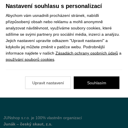
Registrujte se k odběru newsletteru a už Vám
Nastavení souhlasu s personalizací
nic neunikne
Abychom vám usnadnili procházení stránek, nabídli
ODEBÍRAT
přizpůsobený obsah nebo reklamu a mohli anonymně
analyzovat návštěvnost, využíváme soubory cookies, které
sdílíme se svými partnery pro sociální média, inzerci a analýzu.
Jejich nastavení upravíte odkazem "Upravit nastavení" a
kdykoliv jej můžete změnit v patičce webu. Podrobnější
Vše o nákupu
informace najdete v našich
Zásadách ochrany osobních údajů
a
používání souborů cookies
.
Jak objednat
Doprava a platba
Nejčastější dotazy (FAQ)
Upravit nastavení
Souhlasím
Podmínky vrácení peněz
JUNshop s.r.o.
je 100% vlastněn organizací
Junák – český skaut, z.s.