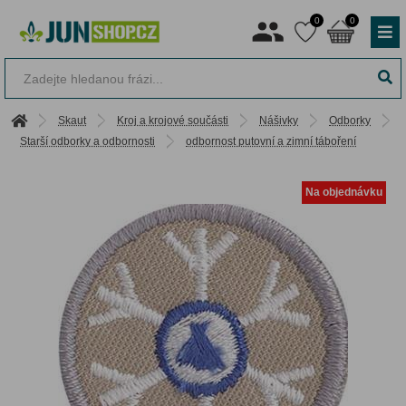
0
0
Skaut
Kroj a krojové součásti
Nášivky
Odborky
Starší odborky a odbornosti
odbornost putovní a zimní táboření
Na objednávku