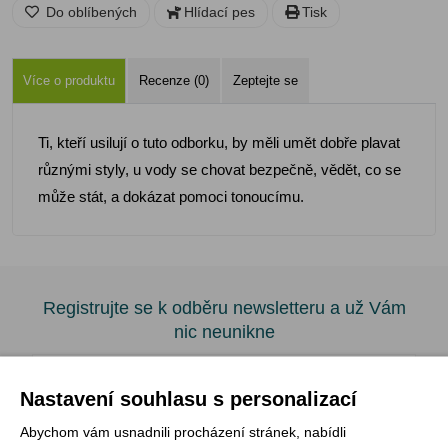
Do oblíbených
Hlídací pes
Tisk
Více o produktu
Recenze (0)
Zeptejte se
Ti, kteří usilují o tuto odborku, by měli umět dobře plavat
různými styly, u vody se chovat bezpečně, vědět, co se
může stát, a dokázat pomoci tonoucímu.
Registrujte se k odběru newsletteru a už Vám
nic neunikne
ODEBÍRAT
Nastavení souhlasu s personalizací
Abychom vám usnadnili procházení stránek, nabídli