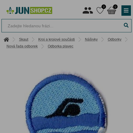
0
0
Skaut
Kroj a krojové součásti
Nášivky
Odborky
Nová řada odborek
Odborka plavec