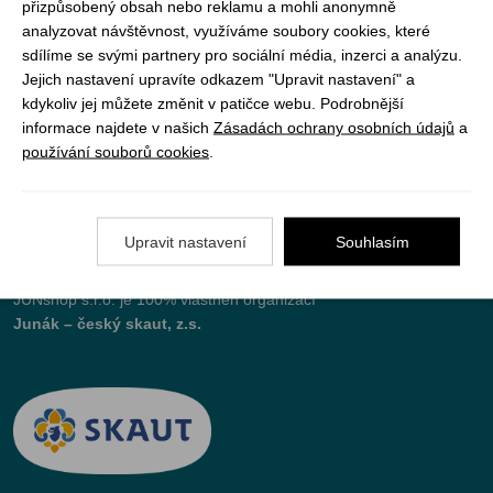
přizpůsobený obsah nebo reklamu a mohli anonymně
Vše o nákupu
analyzovat návštěvnost, využíváme soubory cookies, které
sdílíme se svými partnery pro sociální média, inzerci a analýzu.
Jejich nastavení upravíte odkazem "Upravit nastavení" a
Jak objednat
kdykoliv jej můžete změnit v patičce webu. Podrobnější
informace najdete v našich
Zásadách ochrany osobních údajů
a
Doprava a platba
používání souborů cookies
.
Nejčastější dotazy (FAQ)
Podmínky vrácení peněz
Upravit nastavení
Souhlasím
JUNshop s.r.o.
je 100% vlastněn organizací
Junák – český skaut, z.s.